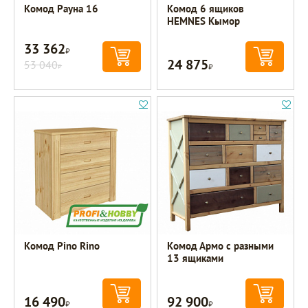
Комод Рауна 16
Комод 6 ящиков
HEMNES Кымор
33 362
Р
24 875
53 040
Р
Р
Комод Pino Rino
Комод Армо с разными
13 ящиками
16 490
92 900
Р
Р