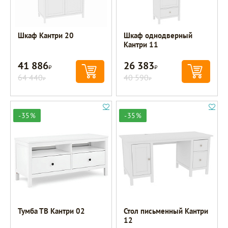
Шкаф Кантри 20
Шкаф однодверный
Кантри 11
41 886
26 383
Р
Р
64 440
40 590
Р
Р
-35%
-35%
Тумба ТВ Кантри 02
Стол письменный Кантри
12