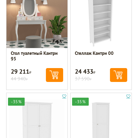
Стол туалетный Кантри
Стеллаж Кантри 00
95
29 211
24 433
Р
Р
44 940
37 590
Р
Р
-35%
-35%