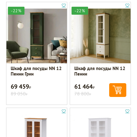
-22%
-22%
Шкаф для посуды NN 12
Шкаф для посуды NN 12
Пенни Грин
Пенни
69 459
61 464
Р
Р
89 050
78 800
Р
Р