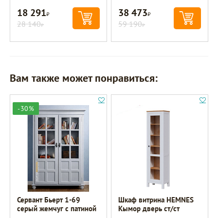
18 291
38 473
Р
Р
28 140
59 190
Р
Р
Вам также может понравиться:
-30%
Сервант Бьерт 1-69
Шкаф витрина HEMNES
серый жемчуг с патиной
Кымор дверь ст/ст