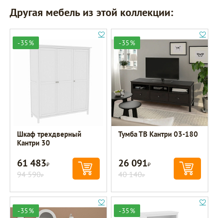
Другая мебель из этой коллекции:
-35%
-35%
Шкаф трехдверный
Тумба ТВ Кантри 03-180
Кантри 30
61 483
26 091
Р
Р
94 590
40 140
Р
Р
-35%
-35%