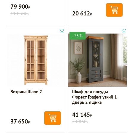
79 900
Р
20 612
114 300
Р
Р
-25%
Витрина Шале 2
Шкаф для посуды
Форест Графит узкий 1
дверь 2 ящика
41 145
Р
37 650
Р
54 860
Р