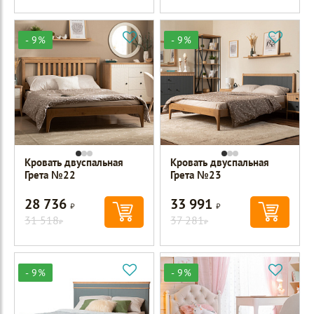
- 9%
- 9%
Кровать двуспальная
Кровать двуспальная
Грета №22
Грета №23
28 736
33 991
Р
Р
31 518
37 281
Р
Р
- 9%
- 9%