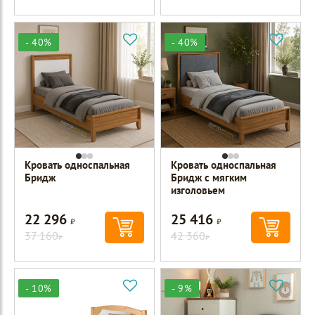
- 40%
- 40%
Кровать односпальная
Кровать односпальная
Бридж
Бридж с мягким
изголовьем
22 296
25 416
Р
Р
37 160
42 360
Р
Р
- 10%
- 9%