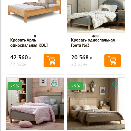
Кровать Арль
Кровать односпальная
односпальная KDLT
Грета №3
42 360
20 568
Р
Р
47 320
22 559
Р
Р
- 9%
- 9%