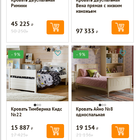
Римини
Вена прямая с низким
изножьем
45 225
Р
97 333
50 250
Р
Р
- 9%
- 9%
Кровать Тимберика Кидс
Кровать Айно №8
№22
односпальная
15 887
19 154
Р
Р
17 425
21 136
Р
Р