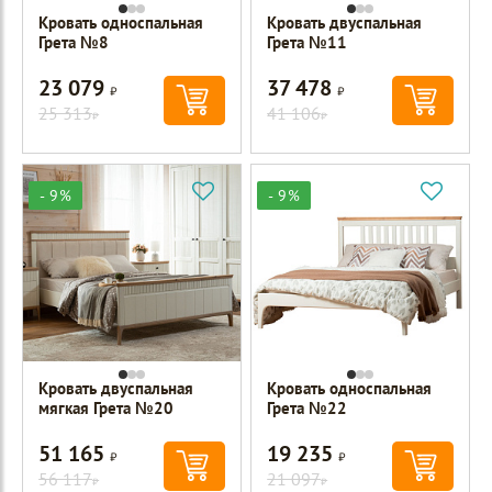
Кровать односпальная
Кровать двуспальная
Грета №8
Грета №11
23 079
37 478
Р
Р
25 313
41 106
Р
Р
- 9%
- 9%
Кровать двуспальная
Кровать односпальная
мягкая Грета №20
Грета №22
51 165
19 235
Р
Р
56 117
21 097
Р
Р