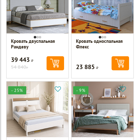
Кровать двуспальная
Кровать односпальная
Рандеву
Флекс
39 443
Р
23 885
54 840
Р
Р
- 25%
- 9%