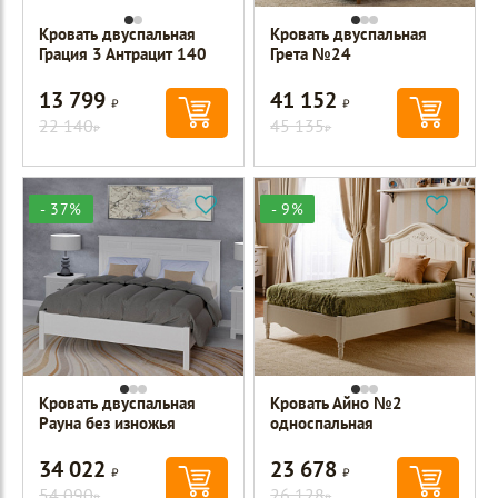
Кровать двуспальная
Кровать двуспальная
Грация 3 Антрацит 140
Грета №24
13 799
41 152
Р
Р
22 140
45 135
Р
Р
- 37%
- 9%
Кровать двуспальная
Кровать Айно №2
Рауна без изножья
односпальная
34 022
23 678
Р
Р
54 090
26 128
Р
Р