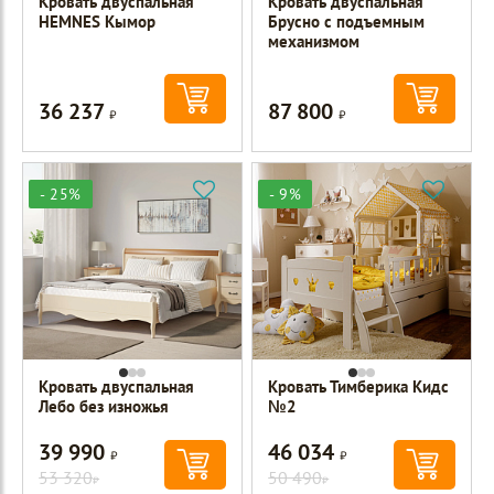
Кровать двуспальная
Кровать двуспальная
HEMNES Кымор
Брусно с подъемным
механизмом
36 237
87 800
Р
Р
- 25%
- 9%
Кровать двуспальная
Кровать Тимберика Кидс
Лебо без изножья
№2
39 990
46 034
Р
Р
53 320
50 490
Р
Р