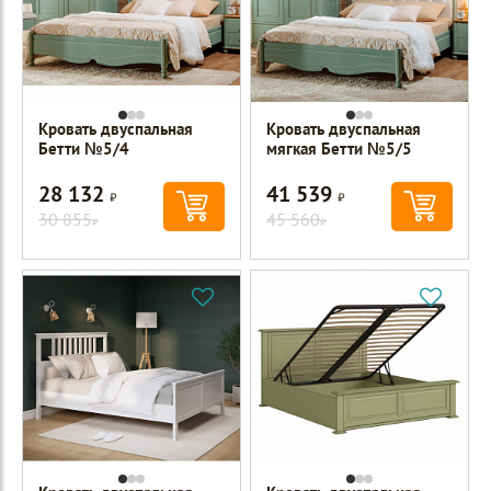
Кровать двуспальная
Кровать двуспальная
Бетти №5/4
мягкая Бетти №5/5
28 132
41 539
Р
Р
30 855
45 560
Р
Р