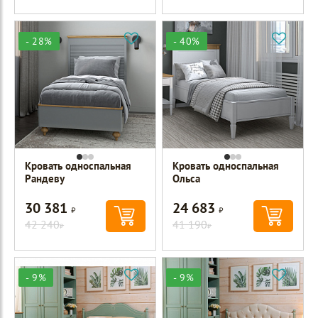
- 28%
- 40%
Кровать односпальная
Кровать односпальная
Рандеву
Ольса
30 381
24 683
Р
Р
42 240
41 190
Р
Р
- 9%
- 9%