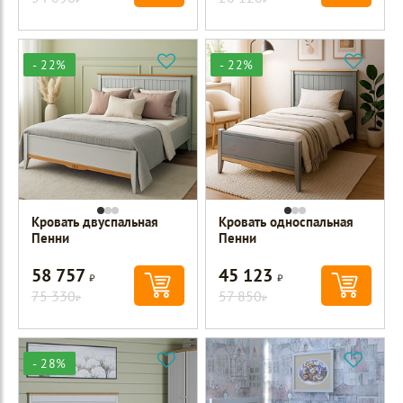
- 22%
- 22%
Кровать двуспальная
Кровать односпальная
Пенни
Пенни
58 757
45 123
Р
Р
75 330
57 850
Р
Р
- 28%