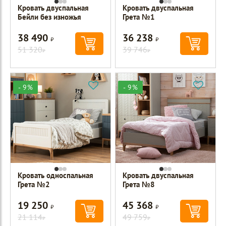
Кровать двуспальная
Кровать двуспальная
Бейли без изножья
Грета №1
38 490
36 238
Р
Р
51 320
39 746
Р
Р
- 9%
- 9%
Кровать односпальная
Кровать двуспальная
Грета №2
Грета №8
19 250
45 368
Р
Р
21 114
49 759
Р
Р