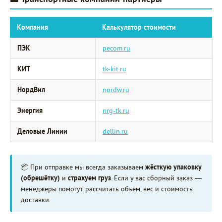
Компания
Калькулятор стоимости
ПЭК
pecom.ru
КИТ
tk-kit.ru
НордВил
nordw.ru
Энергия
nrg-tk.ru
Деловые Линии
dellin.ru
📦 При отправке мы всегда заказываем
жёсткую упаковку
(обрешётку)
и
страхуем груз
. Если у вас сборный заказ —
менеджеры помогут рассчитать объём, вес и стоимость
доставки.