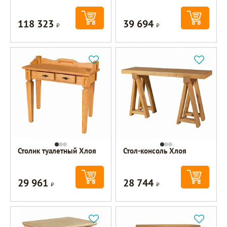
118 323
39 694
Р
Р
Столик туалетный Хлоя
Стол-консоль Хлоя
29 961
28 744
Р
Р