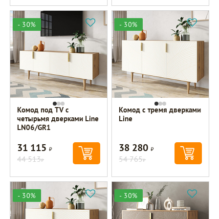
- 30%
- 30%
Комод под TV с
Комод с тремя дверками
четырьмя дверками Line
Line
LN06/GR1
31 115
38 280
Р
Р
44 513
54 765
Р
Р
- 30%
- 30%