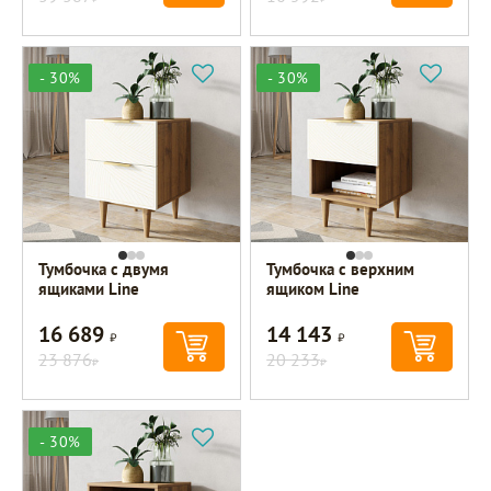
- 30%
- 30%
Тумбочка с двумя
Тумбочка с верхним
ящиками Line
ящиком Line
16 689
14 143
Р
Р
23 876
20 233
Р
Р
- 30%