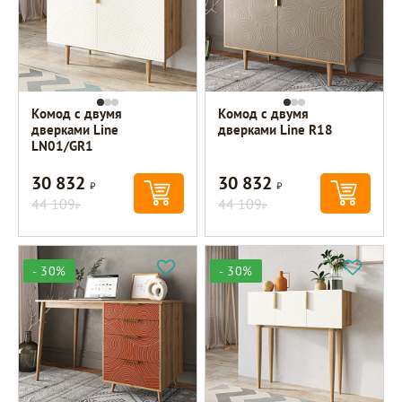
Комод с двумя
Комод с двумя
дверками Line
дверками Line R18
LN01/GR1
30 832
30 832
Р
Р
44 109
44 109
Р
Р
- 30%
- 30%