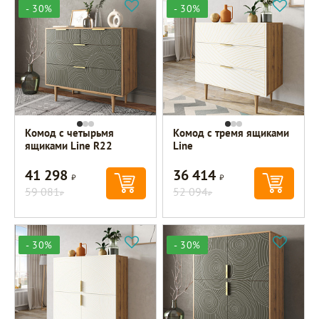
- 30%
- 30%
Комод с четырьмя
Комод с тремя ящиками
ящиками Line R22
Line
41 298
36 414
Р
Р
59 081
52 094
Р
Р
- 30%
- 30%