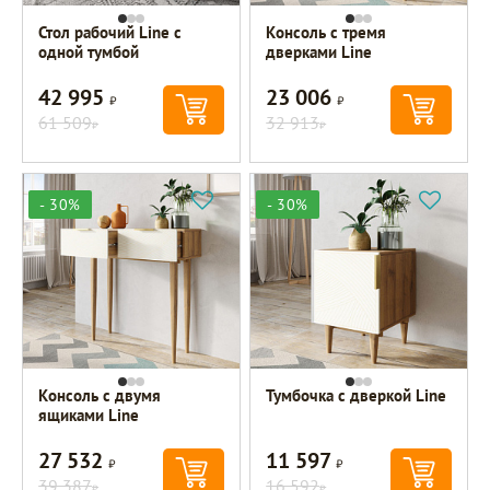
Стол рабочий Line с
Консоль с тремя
одной тумбой
дверками Line
42 995
23 006
Р
Р
61 509
32 913
Р
Р
- 30%
- 30%
Консоль с двумя
Тумбочка с дверкой Line
ящиками Line
27 532
11 597
Р
Р
39 387
16 592
Р
Р