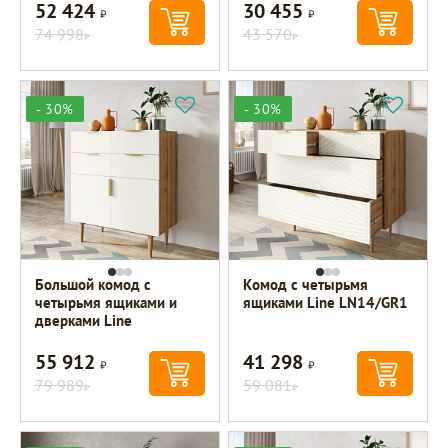
52 424
30 455
Р
Р
74 998
43 570
Р
Р
- 30%
- 30%
Большой комод с
Комод с четырьмя
четырьмя ящиками и
ящиками Line LN14/GR1
дверками Line
55 912
41 298
Р
Р
79 989
59 081
Р
Р