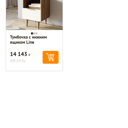
Тумбочка с нижним
ящиком Line
14 143
Р
20 233
Р