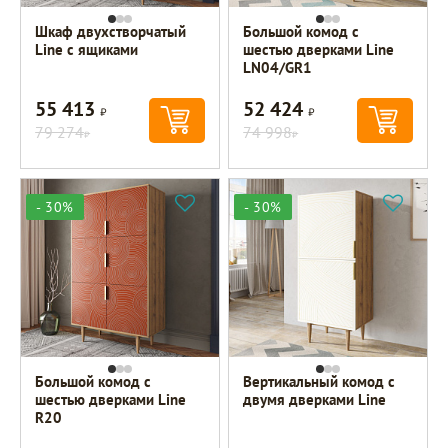
Шкаф двухстворчатый
Большой комод с
Line с ящиками
шестью дверками Line
LN04/GR1
55 413
52 424
Р
Р
79 274
74 998
Р
Р
- 30%
- 30%
Большой комод с
Вертикальный комод с
шестью дверками Line
двумя дверками Line
R20