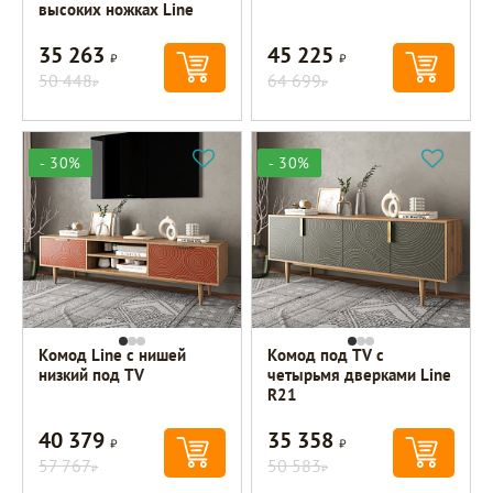
высоких ножках Line
35 263
45 225
Р
Р
50 448
64 699
Р
Р
- 30%
- 30%
Комод Line с нишей
Комод под TV с
низкий под TV
четырьмя дверками Line
R21
40 379
35 358
Р
Р
57 767
50 583
Р
Р