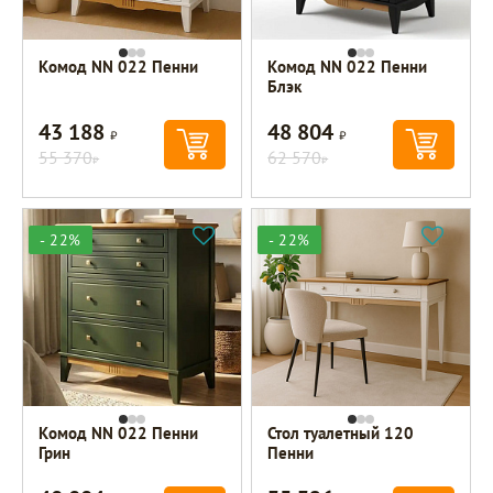
Комод NN 022 Пенни
Комод NN 022 Пенни
Блэк
43 188
48 804
Р
Р
55 370
62 570
Р
Р
- 22%
- 22%
Комод NN 022 Пенни
Стол туалетный 120
Грин
Пенни