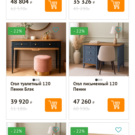
48 804
35 326
Р
Р
62 570
45 290
Р
Р
- 22%
- 22%
Стол туалетный 120
Стол письменный 120
Пенни Блэк
Пенни
39 920
47 260
Р
Р
51 180
60 590
Р
Р
- 22%
- 22%