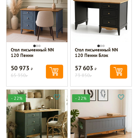
Стол письменный NN
Стол письменный NN
120 Пенни
120 Пенни Блэк
50 973
57 603
Р
Р
65 350
73 850
Р
Р
- 22%
- 22%