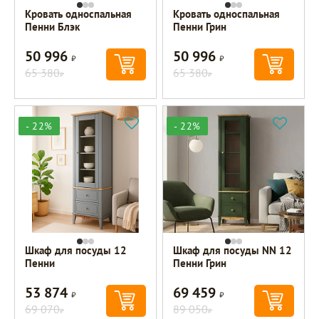
Кровать односпальная
Кровать односпальная
Пенни Блэк
Пенни Грин
50 996
50 996
Р
Р
65 380
65 380
Р
Р
- 22%
- 22%
Шкаф для посуды 12
Шкаф для посуды NN 12
Пенни
Пенни Грин
53 874
69 459
Р
Р
69 070
89 050
Р
Р