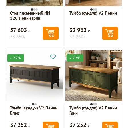
Стол письменный NN
Тумба (сундук) V2 Пенни
120 Пенни Грин
57 603
32 962
Р
Р
73 850
42 260
Р
Р
- 22%
- 22%
Тумба (сундук) V2 Пенни
Тумба (сундук) V2 Пенни
Блэк
Грин
37 252
37 252
Р
Р