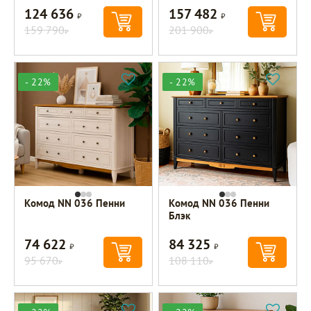
124 636
157 482
Р
Р
159 790
201 900
Р
Р
- 22%
- 22%
Комод NN 036 Пенни
Комод NN 036 Пенни
Блэк
74 622
84 325
Р
Р
95 670
108 110
Р
Р