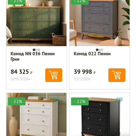
- 22%
- 22%
Комод NN 036 Пенни
Комод 022 Пенни
Грин
84 325
39 998
Р
Р
108 110
51 280
Р
Р
- 22%
- 22%