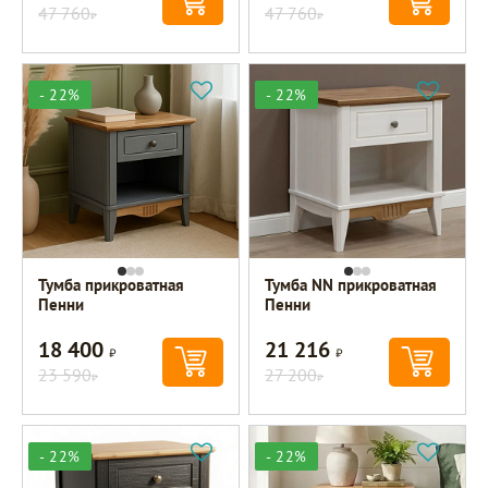
47 760
47 760
Р
Р
- 22%
- 22%
Тумба прикроватная
Тумба NN прикроватная
Пенни
Пенни
18 400
21 216
Р
Р
23 590
27 200
Р
Р
- 22%
- 22%