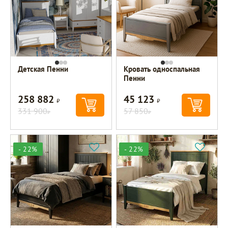
Детская Пенни
Кровать односпальная
Пенни
258 882
45 123
Р
Р
331 900
57 850
Р
Р
- 22%
- 22%