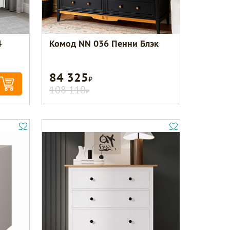
4
Комод NN 036 Пенни Блэк
84 325
Р
108 110
Р