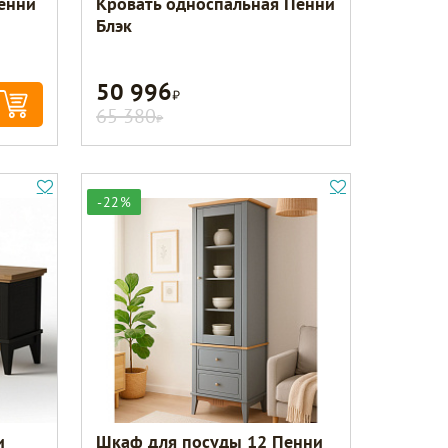
енни
Кровать односпальная Пенни
Блэк
50 996
Р
65 380
Р
-22%
и
Шкаф для посуды 12 Пенни