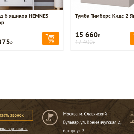
д 6 ящиков HEMNES
Тумба Тимберс Кидс 2 
ор
15 660
Р
875
Р
17 400
Р
О
Москва, м. Славянский
азать звонок
Г
Бульвар, ул. Кременчугская, д.
вка в регионы
6, корпус 2.