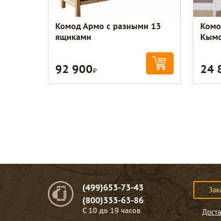
Комод Армо с разными 13
Комо
ящиками
Кым
92 900
24 
Р
(499)653-73-43
Зак
(800)333-63-86
C 10 до 19 часов
Доста