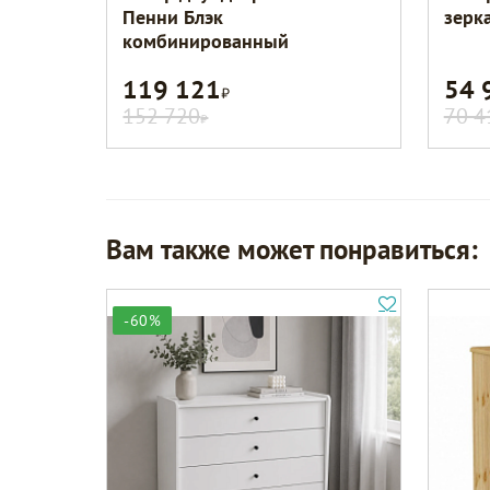
Пенни Блэк
зерк
комбинированный
119 121
54 
Р
152 720
70 4
Р
Вам также может понравиться:
-60%