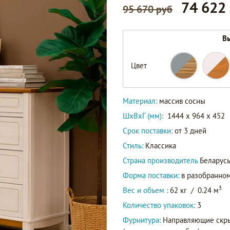
74 622
95 670 руб
Вы
Цвет
Материал:
массив сосны
ШxВxГ (мм):
1444 x 964 x 452
Срок поставки:
от 3 дней
Стиль:
Классика
Страна производитель
Беларус
Форма поставки:
в разобранном
3
Вес и объем :
62 кг
/
0.24 м
Количество упаковок:
3
Фурнитура:
Направляющие скры