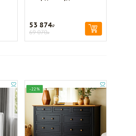
53 874
Р
69 070
Р
-22%