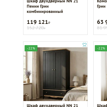
Шкаф двухдверный NN 21
Комо
Пенни Грин
Грин
комбинированный
119 121
63 
Р
152 720
81 9
Р
-22%
-22%
Шкаф двухдверный NN 21
Шкаф