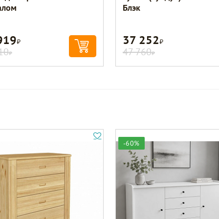
алом
Блэк
919
37 252
Р
Р
10
47 760
Р
Р
-60%