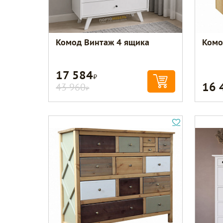
Комод Винтаж 4 ящика
Комо
17 584
Р
16 
43 960
Р