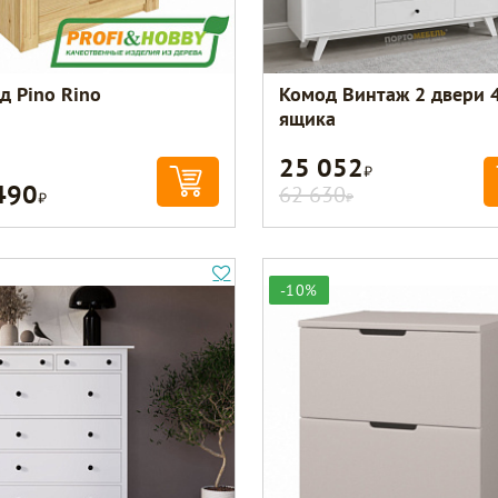
д Pino Rino
Комод Винтаж 2 двери 
ящика
25 052
Р
490
Р
62 630
Р
-10%