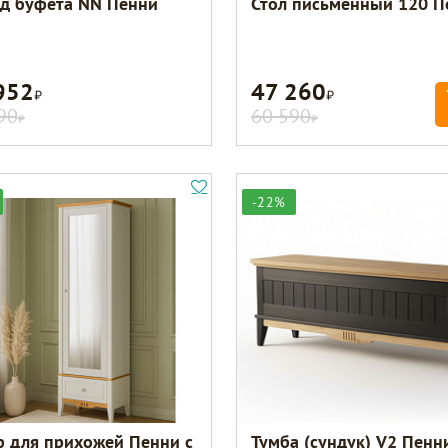
д буфета NN Пенни
Стол письменный 120 П
952
47 260
Р
Р
90
60 590
Р
Р
-22%
 для прихожей Пенни с
Тумба (сундук) V2 Пенн