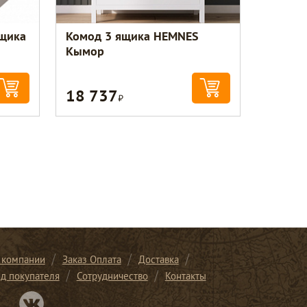
Ящика
Комод 3 ящика HEMNES
Кымор
18 737
Р
 компании
Заказ Оплата
Доставка
ид покупателя
Сотрудничество
Контакты
Перейти в нашу группу Вконтакте