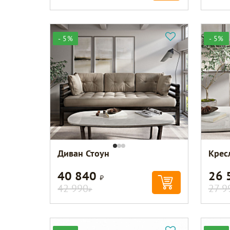
- 5%
- 5%
Диван Стоун
Крес
40 840
26 
Р
42 990
27 9
Р