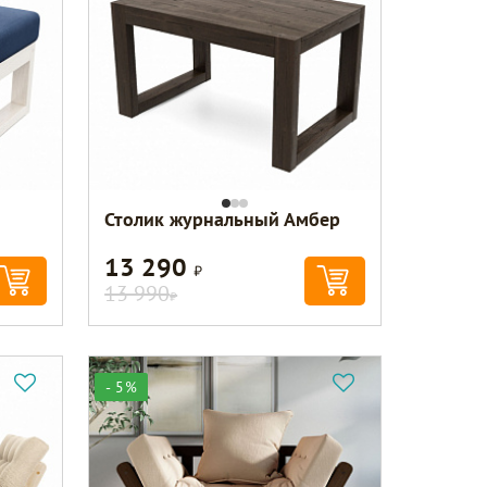
Столик журнальный Амбер
13 290
Р
13 990
Р
- 5%