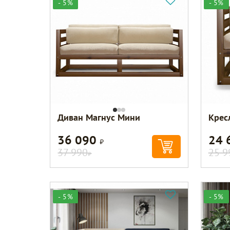
- 5%
- 5%
Диван Магнус Мини
Крес
36 090
24 
Р
37 990
25 9
Р
- 5%
- 5%