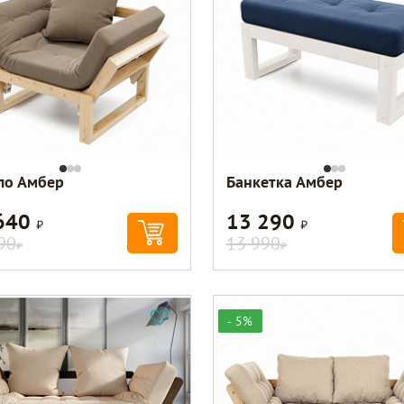
ло Амбер
Банкетка Амбер
640
13 290
Р
Р
90
13 990
Р
Р
- 5%