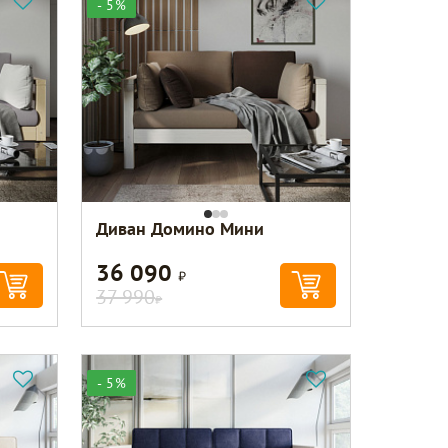
- 5%
Диван Домино Мини
36 090
Р
37 990
Р
- 5%