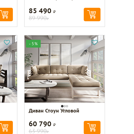
85 490
Р
89 990
Р
- 5%
Диван Стоун Угловой
60 790
Р
63 990
Р