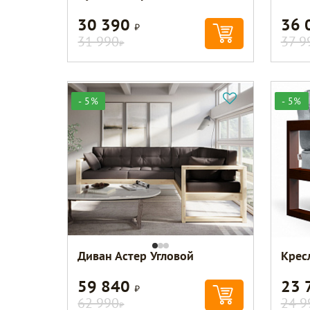
30 390
36 
Р
31 990
37 9
Р
- 5%
- 5%
Диван Астер Угловой
Крес
59 840
23 
Р
62 990
24 9
Р