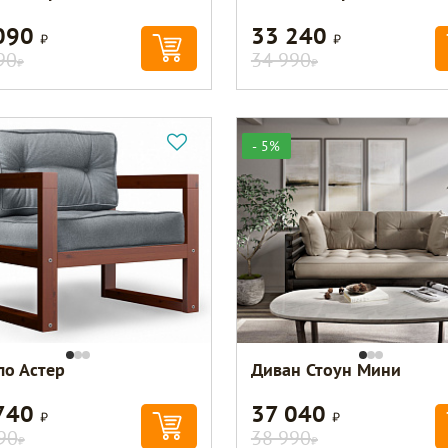
090
33 240
Р
Р
90
34 990
Р
Р
- 5%
ло Астер
Диван Стоун Мини
740
37 040
Р
Р
90
38 990
Р
Р