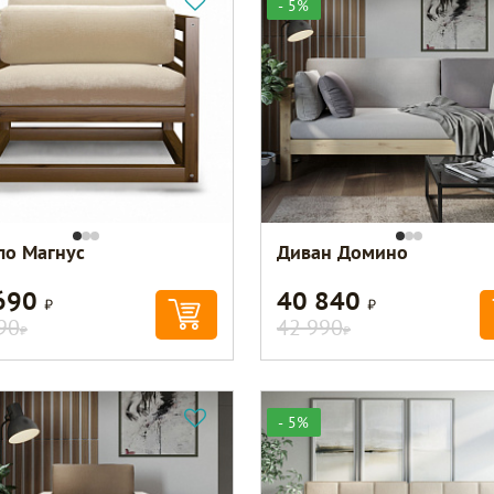
- 5%
ло Магнус
Диван Домино
690
40 840
Р
Р
90
42 990
Р
Р
- 5%