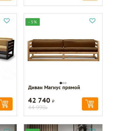
- 5%
Диван Магнус прямой
42 740
Р
44 990
Р