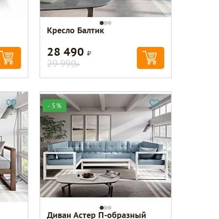
Кресло Балтик
28 490
Р
29 990
Р
- 5%
Диван Астер П-образный