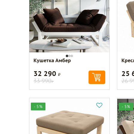
Кушетка Амбер
Крес
32 290
25 
Р
33 990
26 9
Р
- 5%
- 5%