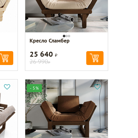
Кресло Сламбер
25 640
Р
26 990
Р
- 5%