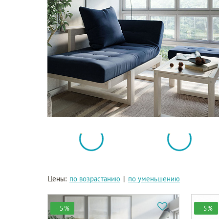
Цены:
по возрастанию
|
по уменьшению
- 5%
- 5%