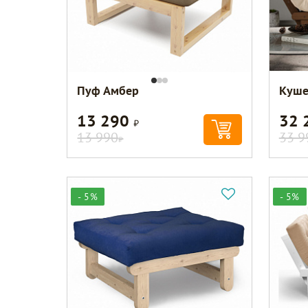
Пуф Амбер
Куше
13 290
32 
Р
13 990
33 9
Р
- 5%
- 5%