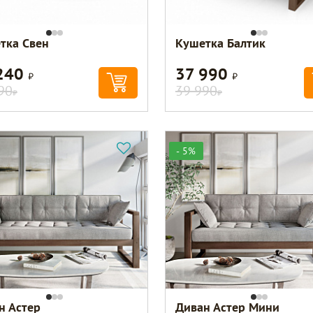
тка Свен
Кушетка Балтик
240
37 990
Р
Р
90
39 990
Р
Р
- 5%
н Астер
Диван Астер Мини