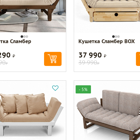
тка Сламбер
Кушетка Сламбер BOX
290
37 990
Р
Р
90
39 990
Р
Р
- 5%