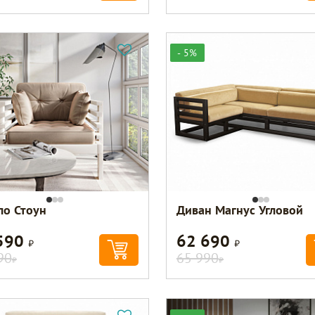
- 5%
ло Стоун
Диван Магнус Угловой
590
62 690
Р
Р
90
65 990
Р
Р