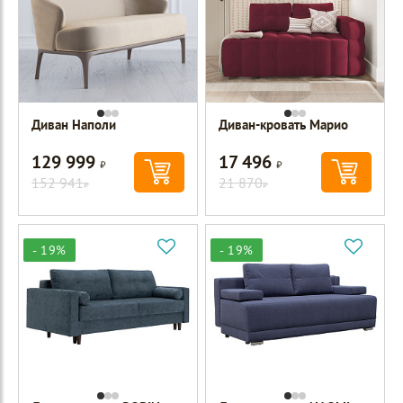
Диван Наполи
Диван-кровать Марио
129 999
17 496
Р
Р
152 941
21 870
Р
Р
- 19%
- 19%