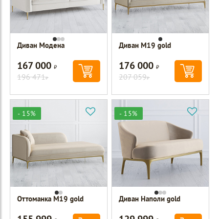
Диван Модена
Диван M19 gold
167 000
176 000
Р
Р
196 471
207 059
Р
Р
- 15%
- 15%
Оттоманка M19 gold
Диван Наполи gold
155 999
129 999
Р
Р