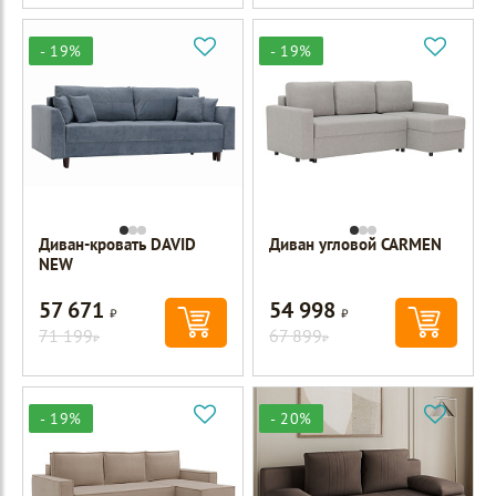
- 19%
- 19%
Диван-кровать DAVID
Диван угловой CARMEN
NEW
57 671
54 998
Р
Р
71 199
67 899
Р
Р
- 19%
- 20%