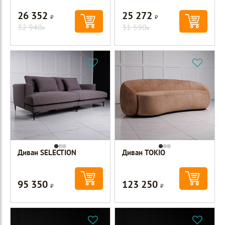
26 352
25 272
Р
Р
32 940
31 590
Р
Р
Диван SELECTION
Диван TOKIO
95 350
123 250
Р
Р