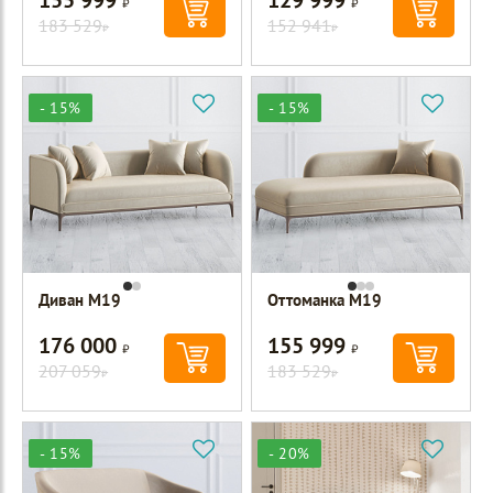
183 529
152 941
Р
Р
- 15%
- 15%
Диван M19
Оттоманка M19
176 000
155 999
Р
Р
207 059
183 529
Р
Р
- 15%
- 20%