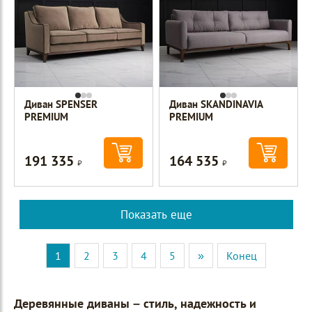
Диван SPENSER
Диван SKANDINAVIА
PREMIUM
PREMIUM
191 335
164 535
Р
Р
Показать еще
1
2
3
4
5
»
Конец
Деревянные диваны – стиль, надежность и