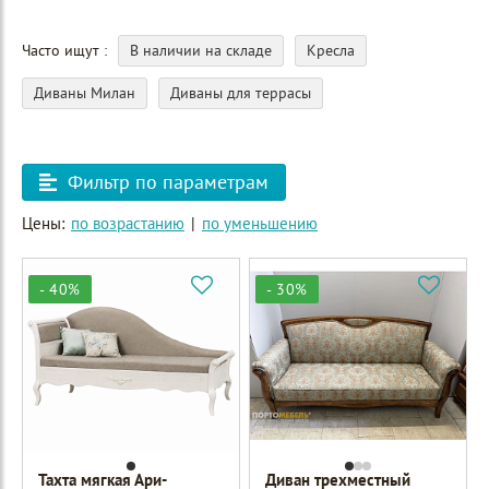
Часто ищут
В наличии на складе
Кресла
Диваны Милан
Диваны для террасы
Фильтр по параметрам
Цены:
по возрастанию
|
по уменьшению
- 40%
- 30%
Тахта мягкая Ари-
Диван трехместный