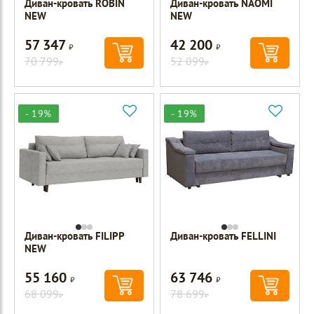
Диван-кровать ROBIN
Диван-кровать NAOMI
NEW
NEW
57 347
42 200
Р
Р
70 799
52 099
Р
Р
- 19%
- 19%
Диван-кровать FILIPP
Диван-кровать FELLINI
NEW
55 160
63 746
Р
Р
68 099
78 699
Р
Р