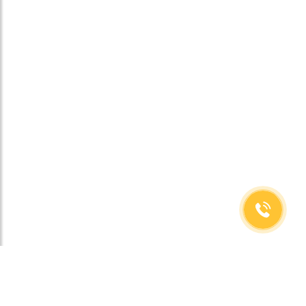
(499)653-73-43
(800)333-63-86
C 10 до 19 часов
Заказать звонок