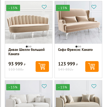
- 15%
- 15%
Диван Шелли большой
Софа Френсис Канапэ
Канапэ
93 999
123 999
Р
Р
110 588
145 882
Р
Р
- 15%
- 15%