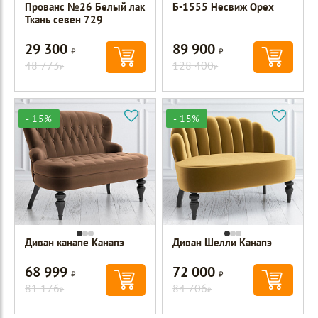
Прованс №26 Белый лак
Б-1555 Несвиж Орех
Ткань севен 729
29 300
89 900
Р
Р
48 773
128 400
Р
Р
- 15%
- 15%
Диван канапе Канапэ
Диван Шелли Канапэ
68 999
72 000
Р
Р
81 176
84 706
Р
Р