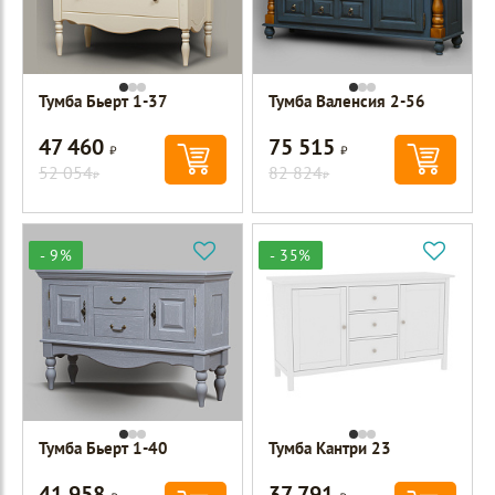
Тумба Бьерт 1-37
Тумба Валенсия 2-56
47 460
75 515
Р
Р
52 054
82 824
Р
Р
- 9%
- 35%
Тумба Бьерт 1-40
Тумба Кантри 23
41 958
37 791
Р
Р