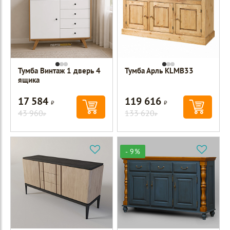
Тумба Винтаж 1 дверь 4
Тумба Арль KLMB33
ящика
17 584
119 616
Р
Р
43 960
133 620
Р
Р
- 9%