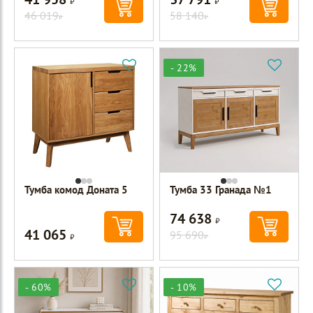
46 019
58 140
Р
Р
- 22%
Тумба комод Доната 5
Тумба 33 Гранада №1
74 638
Р
41 065
Р
95 690
Р
- 60%
- 10%