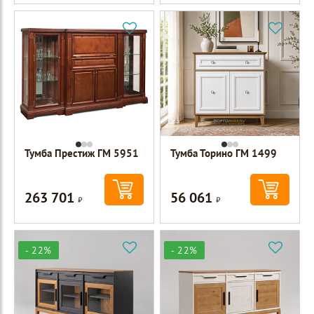
Тумба Престиж ГМ 5951
Тумба Торино ГМ 1499
263 701
56 061
Р
Р
- 22%
- 22%