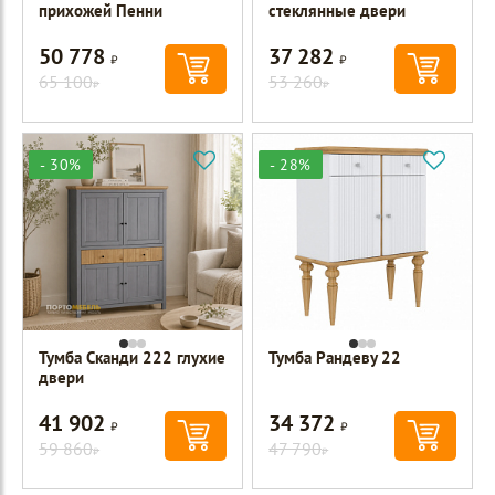
прихожей Пенни
стеклянные двери
50 778
37 282
Р
Р
65 100
53 260
Р
Р
- 30%
- 28%
Тумба Сканди 222 глухие
Тумба Рандеву 22
двери
41 902
34 372
Р
Р
59 860
47 790
Р
Р