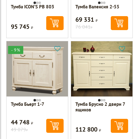
Тумба ICON’S РВ 803
Тумба Валенсия 2-55
69 331
Р
95 745
Р
76 041
Р
- 9%
Тумба Бьерт 1-7
Тумба Брусно 2 двери 7
ящиков
44 748
Р
112 800
49 079
Р
Р