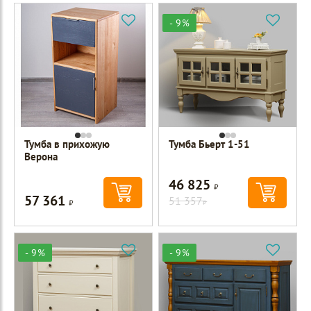
- 9%
Тумба в прихожую
Тумба Бьерт 1-51
Верона
46 825
Р
57 361
Р
51 357
Р
- 9%
- 9%