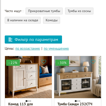
Часто ищут
Прикроватные тумбы
Тумбы из сосны
В наличии на складе
Комоды
Фильтр по параметрам
Цены:
по возрастанию
|
по уменьшению
- 22%
- 30%
Комод 113 для
Тумба Сканди 232СТЧ