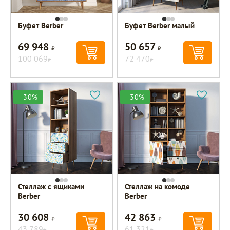
Буфет Berber
Буфет Berber малый
69 948
50 657
Р
Р
100 069
72 470
Р
Р
- 30%
- 30%
Стеллаж с ящиками
Стеллаж на комоде
Berber
Berber
30 608
42 863
Р
Р
43 789
61 321
Р
Р