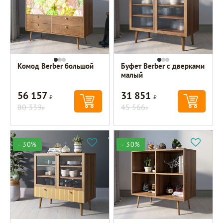
Комод Berber большой
Буфет Berber с дверками
малый
56 157
31 851
Р
Р
80 339
45 566
Р
Р
- 30%
- 30%