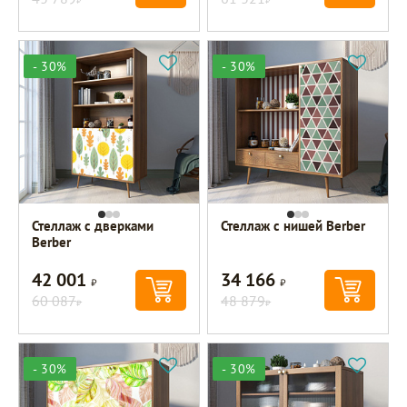
- 30%
- 30%
Стеллаж с дверками
Стеллаж с нишей Berber
Berber
42 001
34 166
Р
Р
60 087
48 879
Р
Р
- 30%
- 30%