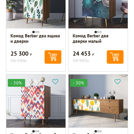
Комод Berber два ящика
Комод Berber две
и дверки
дверки малый
25 300
24 453
Р
Р
36 194
34 983
Р
Р
- 30%
- 30%