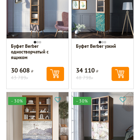
Буфет Berber
Буфет Berber узкий
одностворчатый с
ящиком
30 608
34 110
Р
Р
43 789
48 798
Р
Р
- 30%
- 30%