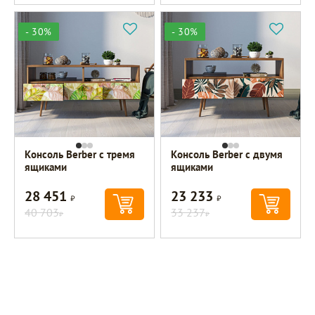
- 30%
- 30%
Консоль Berber с тремя
Консоль Berber с двумя
ящиками
ящиками
28 451
23 233
Р
Р
40 703
33 237
Р
Р