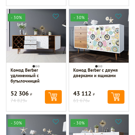
- 30%
- 30%
Комод Berber
Комод Berber с двумя
удлиненный с
дверками и ящиками
бутылочницей
52 306
43 112
Р
Р
74 829
61 676
Р
Р
- 30%
- 30%