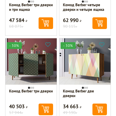
Комод Berber три дверки
Комод Berber четыре
и три ящика
дверки и четыре ящика
47 584
62 990
Р
Р
68 075
90 115
Р
Р
- 30%
- 30%
Комод Berber три дверки
Комод Berber две
дверки
40 503
34 663
Р
Р
57 944
49 590
Р
Р