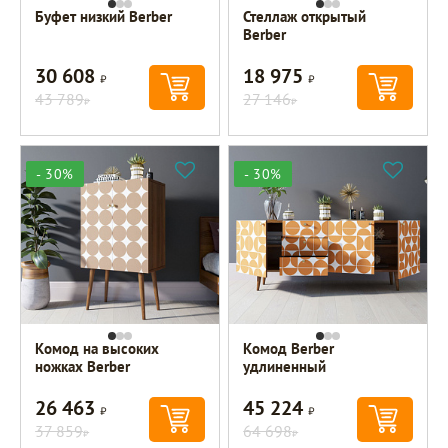
Буфет низкий Berber
Стеллаж открытый
Berber
30 608
18 975
Р
Р
43 789
27 146
Р
Р
- 30%
- 30%
Комод на высоких
Комод Berber
ножках Berber
удлиненный
26 463
45 224
Р
Р
37 859
64 698
Р
Р