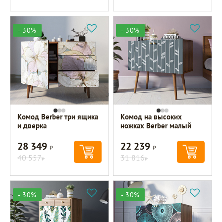
- 30%
- 30%
Комод Berber три ящика
Комод на высоких
и дверка
ножках Berber малый
28 349
22 239
Р
Р
40 557
31 816
Р
Р
- 30%
- 30%