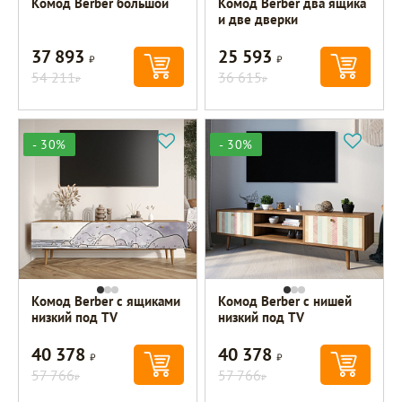
Комод Berber большой
Комод Berber два ящика
и две дверки
37 893
25 593
Р
Р
54 211
36 615
Р
Р
- 30%
- 30%
Комод Berber с ящиками
Комод Berber с нишей
низкий под TV
низкий под TV
40 378
40 378
Р
Р
57 766
57 766
Р
Р