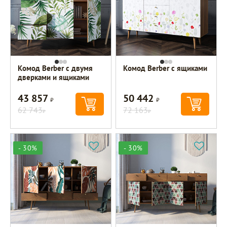
Комод Berber с двумя
Комод Berber с ящиками
дверками и ящиками
43 857
50 442
Р
Р
62 743
72 163
Р
Р
- 30%
- 30%