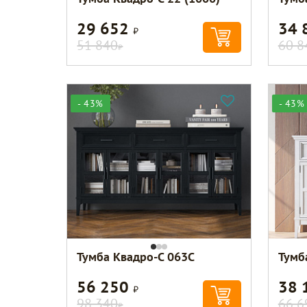
29 652
34 
Р
51 840
60 8
Р
- 43%
- 43%
Тумба Квадро-С 063С
Тумб
56 250
38 
Р
98 340
66 6
Р