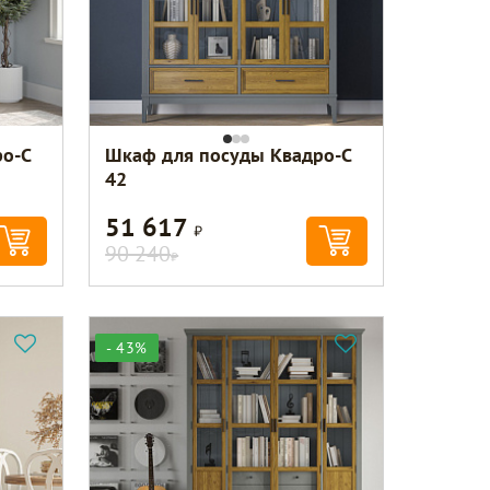
о-С
Шкаф для посуды Квадро-С
42
51 617
Р
90 240
Р
- 43%