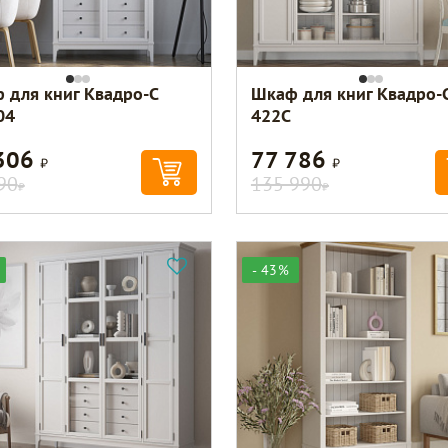
 для книг Квадро-С
Шкаф для книг Квадро-
04
422С
306
77 786
Р
Р
90
135 990
Р
Р
- 43%