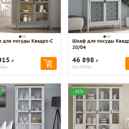
 для посуды Квадро-С
Шкаф для посуды Квадр
20/04
915
46 898
Р
Р
90
81 990
Р
Р
- 43%