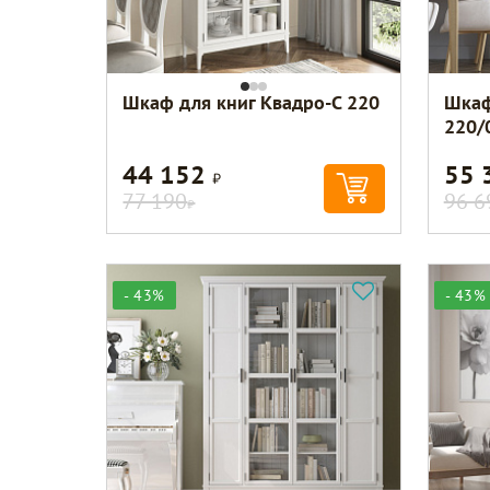
Шкаф для книг Квадро-С 220
Шкаф
220/
44 152
55 
Р
77 190
96 6
Р
- 43%
- 43%