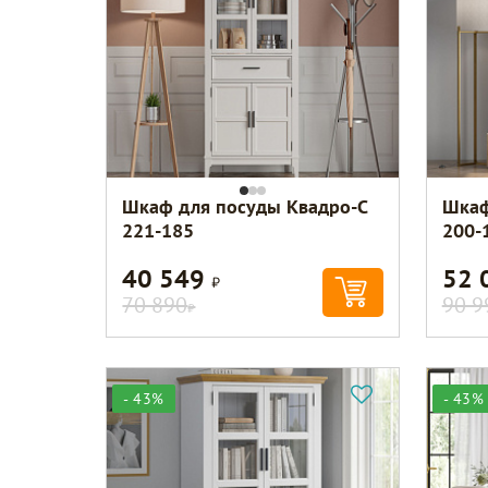
Шкаф для посуды Квадро-С
Шкаф
221-185
200-
40 549
52 
Р
70 890
90 9
Р
- 43%
- 43%