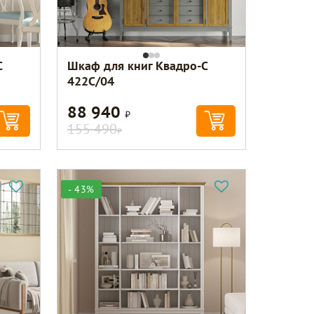
С
Шкаф для книг Квадро-С
422С/04
88 940
Р
155 490
Р
- 43%