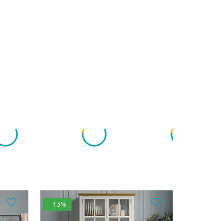
- 43%