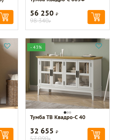
56 250
Р
98 340
Р
- 43%
Тумба ТВ Квадро-С 40
32 655
Р
57 090
Р