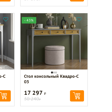
- 43%
о-С
Стол консольный Квадро-С
03
17 297
Р
30 240
Р