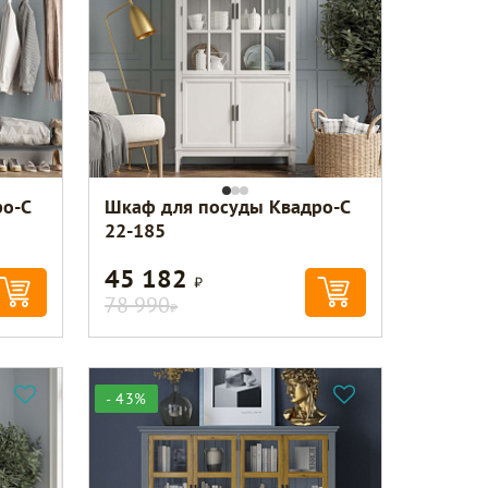
о-С
Шкаф для посуды Квадро-С
22-185
45 182
Р
78 990
Р
- 43%