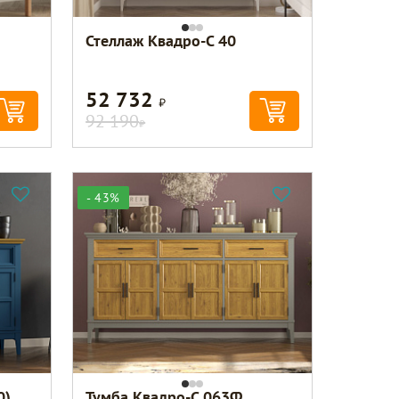
Стеллаж Квадро-С 40
52 732
Р
92 190
Р
- 43%
0)
Тумба Квадро-С 063Ф