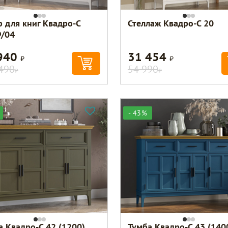
 для книг Квадро-С
Стеллаж Квадро-С 20
/04
940
31 454
Р
Р
490
54 990
Р
Р
- 43%
а Квадро-С 42 (1200)
Тумба Квадро-С 43 (140