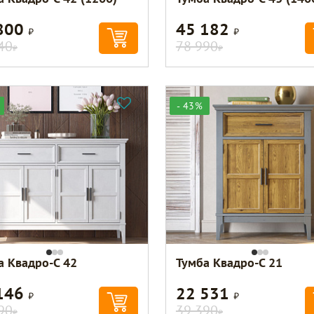
800
45 182
Р
Р
40
78 990
Р
Р
- 43%
а Квадро-С 42
Тумба Квадро-С 21
146
22 531
Р
Р
90
39 390
Р
Р