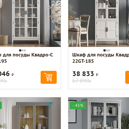
 для посуды Квадро-С
Шкаф для посуды Квадр
195
22GT-185
046
38 833
Р
Р
90
67 890
Р
Р
- 43%