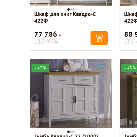
Шкаф для книг Квадро-С
Шкаф
422Ф
422Ф
77 786
88 
Р
135 990
155 
Р
- 43%
- 43%
Тумба Квадро-С 22 (1000)
Тумб