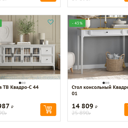
- 43%
а ТВ Квадро-С 44
Стол консольный Квадр
01
987
14 809
Р
Р
90
25 890
Р
Р