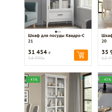
Шкаф для посуды Квадро-С
Шкаф
21
20
31 454
35 
Р
54 990
62 7
Р
- 43%
- 43%