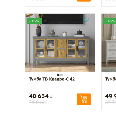
- 43%
- 43%
Тумба ТВ Квадро-С 42
Тумб
40 634
49 
Р
71 040
87 3
Р