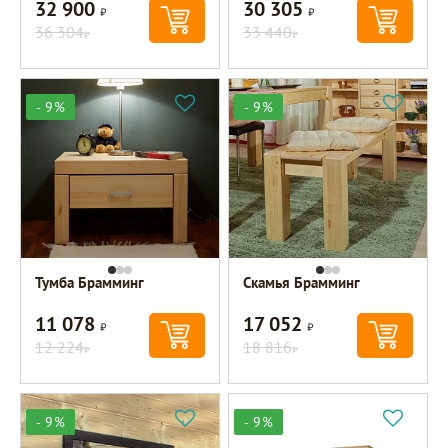
32 900
30 305
Р
Р
36 304
33 440
Р
Р
- 9%
- 9%
Тумба Брамминг
Скамья Брамминг
11 078
17 052
Р
Р
12 224
18 816
Р
Р
- 9%
- 9%