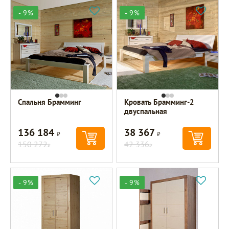
- 9%
- 9%
Спальня Брамминг
Кровать Брамминг-2
двуспальная
136 184
38 367
Р
Р
150 272
42 336
Р
Р
- 9%
- 9%