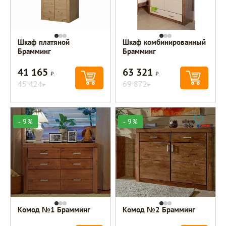
Шкаф платяной
Шкаф комбинированный
Брамминг
Брамминг
41 165
63 321
Р
Р
45 424
69 872
Р
Р
- 9%
- 9%
Комод №1 Брамминг
Комод №2 Брамминг