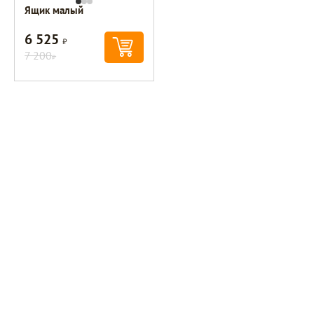
Ящик малый
6 525
Р
7 200
Р