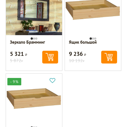
Зеркало Брамминг
Ящик большой
5 321
9 236
Р
Р
5 872
10 192
Р
Р
- 9%