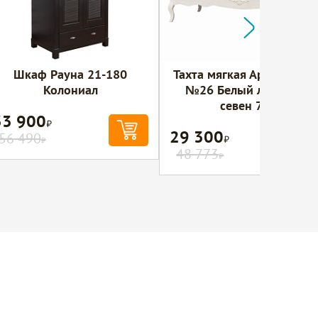
Шкаф Рауна 21-180
Тахта мягкая Ари-Прован
Колониал
№26 Белый лак Ткань
севен 729
33 900
Р
29 300
Р
56 490
Р
48 773
Р