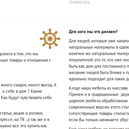
29 МАЯ 2026
Для кого мы это делаем?
Для людей, которые уже начали
натуральные материалы в одеж
конечно же натуральные матери
роекта в том, что мы
покупателей, это те, кто уже п
ьные товары и отношения с
быть как дом для постоянного 
желание людей быть ближе к п
идеально подходит для таких 
много скидок, много выгод. А
А еще наша мебель из массива 
 к себе в дом ? Какие
Причем и в традиционные дер
ак будут чувствовать себя
шармом (мебель обработанная в
современные версии этого стил
атьи, акции и ролики,
сопутствующие товары стилист
ссе, на ТВ , а так же и в
если Вы только начинаете обус
нужно все это купить как
Еще наша мебель из массива хо