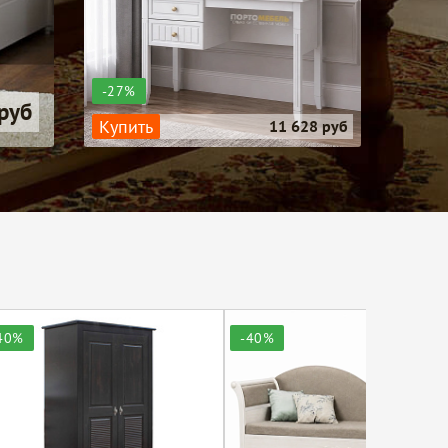
-27%
руб
Купить
11 628 руб
40%
-40%