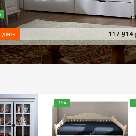
%
117 914 
Купить
-45%
-