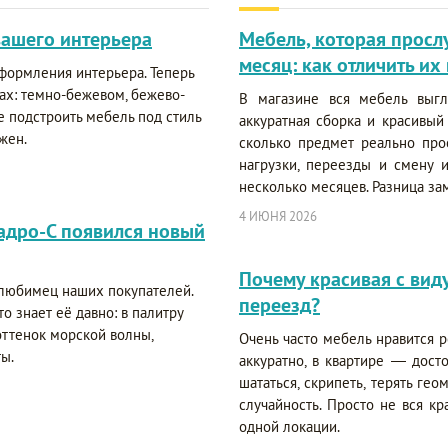
вашего интерьера
Мебель, которая прослуж
месяц: как отличить их
оформления интерьера. Теперь
ах: темно-бежевом, бежево-
В магазине вся мебель выгл
е подстроить мебель под стиль
аккуратная сборка и красивый 
жен.
сколько предмет реально пр
нагрузки, переезды и смену 
несколько месяцев. Разница зам
4 ИЮНЯ 2026
вадро-С появился новый
Почему красивая с вид
 любимец наших покупателей.
переезд?
то знает её давно: в палитру
ттенок морской волны,
Очень часто мебель нравится р
ы.
аккуратно, в квартире — дост
шататься, скрипеть, терять ге
случайность. Просто не вся кр
одной локации.