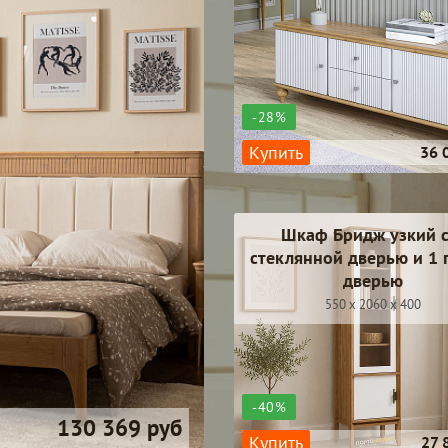
-28%
Купить
36 
Шкаф Бридж узкий с
стеклянной дверью и 1 
дверью
550 x 2060 x 400
-40%
130 369 руб
Купить
27 