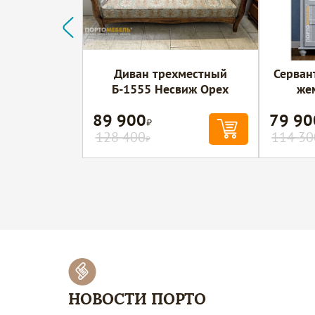
Диван трехместный
Серван
Б-1555 Несвиж Орех
же
89 900
79 90
Р
128 400
114 30
Р
НОВОСТИ ПОРТО