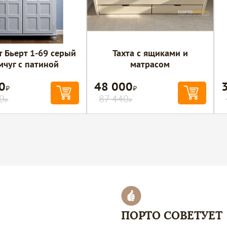
т Бьерт 1-69 серый
Тахта с ящиками и
мчуг с патиной
матрасом
0
48 000
Р
Р
0
87 440
Р
Р
ПОРТО СОВЕТУЕТ