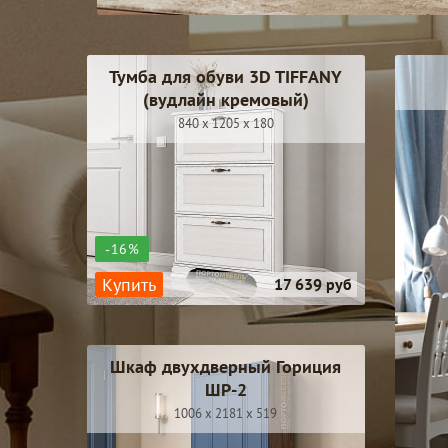
Тумба для обуви 3D TIFFANY
(вудлайн кремовый)
840 x 1205 x 180
-16%
Купить
17 639 руб
Шкаф двухдверный Гориция
ШР-2
1006 x 2181 x 519