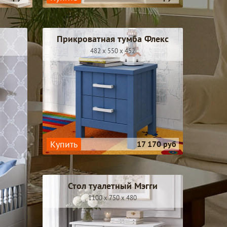
Прикроватная тумба Флекс
482 x 550 x 452
Купить
17 170 руб
Стол туалетный Мэгги
1100 x 750 x 480