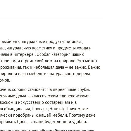
 выбирать натуральные продукты питания ,
де, натуральную косметику и предметы ухода и
алы в интерьере . Особая категория наших
остроил или строит свой дом на природе. Это может
проживания, так и небольшая дача – не важно. Важно
рироде и наша мебель из натурального дерева
домов.
очень хорошо становится в деревянные срубы.
евянные дома с классическим «деревенским»
оском и искусственно состаренная) и в
я (Скандинавия, Прованс, Этника). Причем все
ически подобраны к нашей мебели. Поэтому даже
траивать Дом – с нами будет легко и удобно.
рошо подходит для обустройства магазинов, шоу-