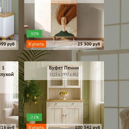
-30%
Купить
099 руб
25 300 руб
 1
Буфет Пенни
глухой
1123 x 1997 x 452
-22%
Купить
816 руб
100 542 руб