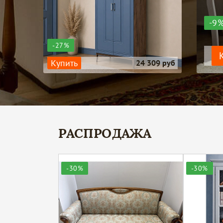
-9
-27%
Купить
24 309 руб
РАСПРОДАЖА
-30%
-30%