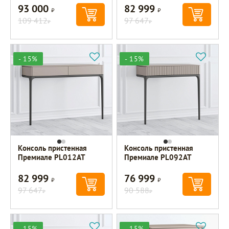
93 000
82 999
Р
Р
109 412
97 647
Р
Р
- 15%
- 15%
Консоль пристенная
Консоль пристенная
Премиале PL012AT
Премиале PL092AT
82 999
76 999
Р
Р
97 647
90 588
Р
Р
- 15%
- 15%