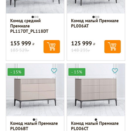
Комод средний
Комод малый Премиале
Премиале
PL006AT
PL117DT_PL118DT
155 999
125 999
Р
Р
183 529
148 235
Р
Р
- 15%
- 15%
Комод малый Премиале
Комод малый Премиале
PL006BT
PL006CT