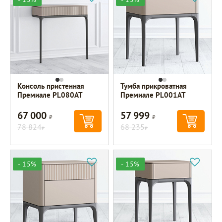
Консоль пристенная
Тумба прикроватная
Премиале PL080AT
Премиале PL001AT
67 000
57 999
Р
Р
78 824
68 235
Р
Р
- 15%
- 15%