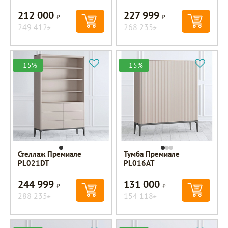
212 000
227 999
Р
Р
249 412
268 235
Р
Р
- 15%
- 15%
Стеллаж Премиале
Тумба Премиале
PL021DT
PL016AT
244 999
131 000
Р
Р
288 235
154 118
Р
Р