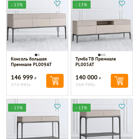
- 15%
- 15%
Консоль большая
Тумба ТВ Премиале
Премиале PL009AT
PL005AT
146 999
140 000
Р
Р
172 941
164 706
Р
Р
- 15%
- 15%