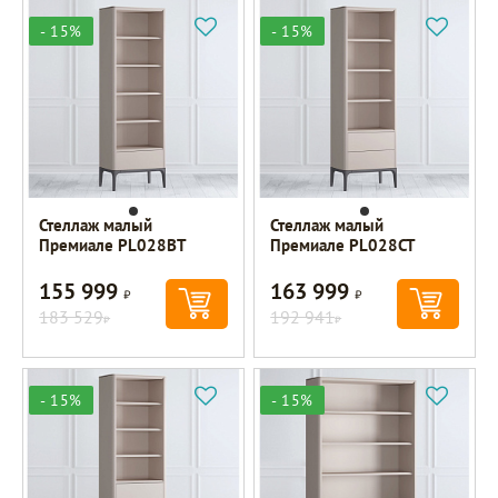
- 15%
- 15%
Стеллаж малый
Стеллаж малый
Премиале PL028BT
Премиале PL028CT
155 999
163 999
Р
Р
183 529
192 941
Р
Р
- 15%
- 15%