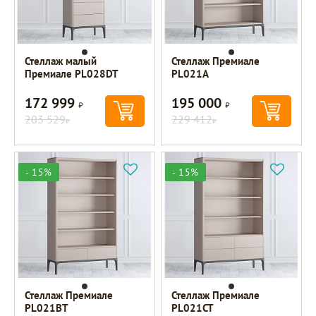
Стеллаж малый
Стеллаж Премиале
Премиале PL028DT
PL021A
172 999
195 000
Р
Р
203 529
229 412
Р
Р
- 15%
- 15%
Стеллаж Премиале
Стеллаж Премиале
PL021BT
PL021CT