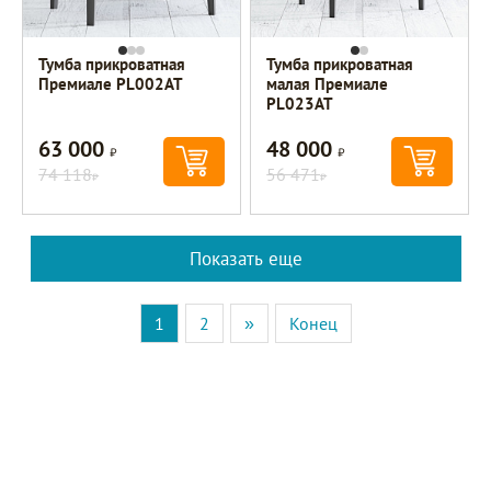
Тумба прикроватная
Тумба прикроватная
Премиале PL002AT
малая Премиале
PL023AT
63 000
48 000
Р
Р
74 118
56 471
Р
Р
Показать еще
1
2
»
Конец