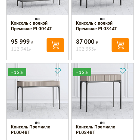
Консоль с полкой
Консоль с полкой
Премиале PL004AT
Премиале PL084AT
95 999
87 000
Р
Р
112 941
102 353
Р
Р
- 15%
- 15%
Консоль Премиале
Консоль Премиале
PL004BT
PL084BT