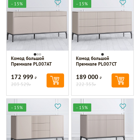
- 15%
- 15%
Комод большой
Комод большой
Премиале PL007AT
Премиале PL007CT
172 999
189 000
Р
Р
203 529
222 353
Р
Р
- 15%
- 15%