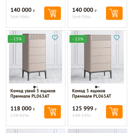
140 000
140 000
Р
Р
164 706
164 706
Р
Р
- 15%
- 15%
Комод узкий 5 ящиков
Комод 5 ящиков
Премиале PL063AT
Премиале PL065AT
118 000
125 999
Р
Р
138 824
148 235
Р
Р