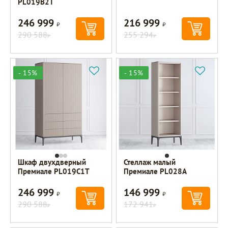
PL019B2T
246 999
216 999
Р
Р
290 588
255 294
Р
Р
- 15%
- 15%
Шкаф двухдверный
Стеллаж малый
Премиале PL019C1T
Премиале PL028A
246 999
146 999
Р
Р
290 588
172 941
Р
Р