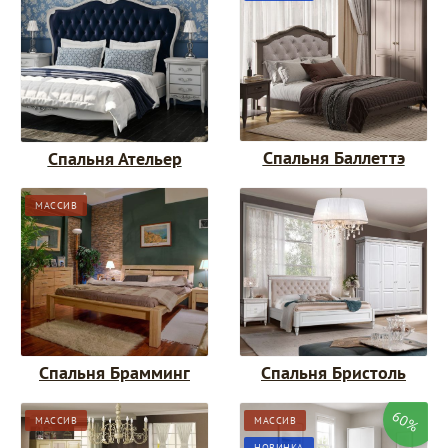
Спальня Баллеттэ
Спальня Ательер
МАССИВ
Спальня Брамминг
Спальня Бристоль
60%
МАССИВ
МАССИВ
НОВИНКА