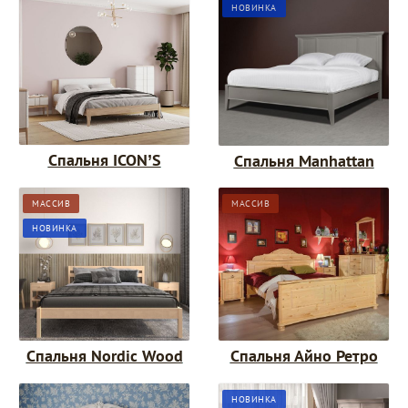
НОВИНКА
Спальня ICON’S
Спальня Manhattan
МАССИВ
МАССИВ
НОВИНКА
Спальня Айно Ретро
Спальня Nordic Wood
НОВИНКА