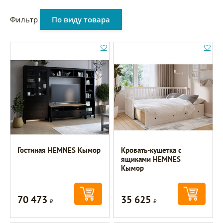
Фильтр
По виду товара
Гостиная HEMNES Кымор
Кровать-кушетка с
ящиками HEMNES
Кымор
70 473
35 625
Р
Р