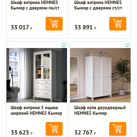
Шкаф витрина HEMNES
Шкаф витрина HEMNES
Кымор с дверями пн/ст
Кымор с дверями ст/ст
33 017
33 891
Р
Р
Шкаф витрина 3 ящика
Шкаф купе двухдверный
широкий HEMNES Кымор
HEMNES Кымор
33 625
32 767
Р
Р