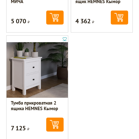
МИЧА
ящик HEMNES Кымор
5 070
4 362
Р
Р
Тумба прикроватная 2
ящика HEMNES Кымор
7 125
Р