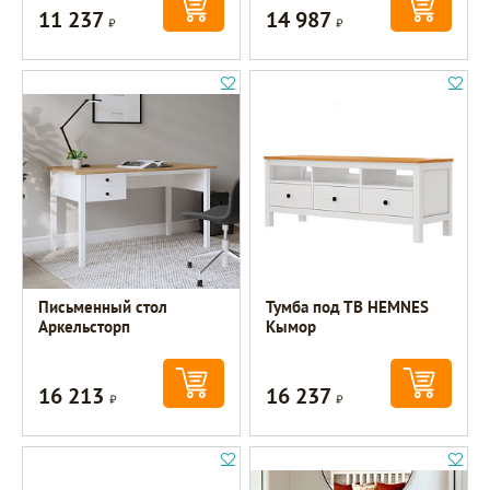
11 237
14 987
Р
Р
Письменный стол
Тумба под ТВ HEMNES
Аркельсторп
Кымор
16 213
16 237
Р
Р