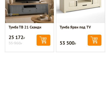
Тумба ТВ 21 Сканди
Тумба Ярви под TV
25 172
Р
53 500
35 960
Р
Р