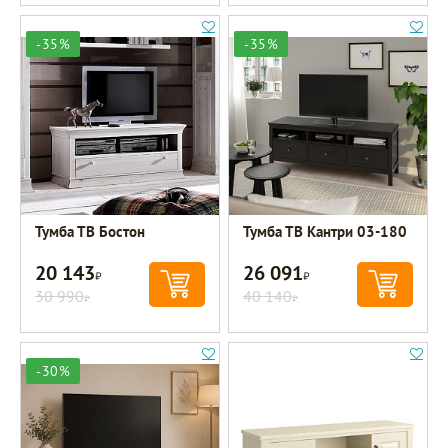
-35%
-35%
Тумба ТВ Бостон
Тумба ТВ Кантри 03-180
20 143
26 091
Р
Р
30 990
40 140
Р
Р
-30%