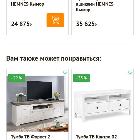
HEMNES Кымор
ящиками HEMNES
Кымор
24 875
35 625
Р
Р
Вам также может понравиться:
-22%
-35%
Тумба ТВ Форест 2
Тумба ТВ Кантри 02