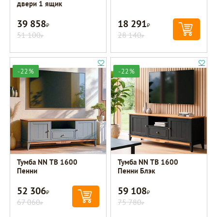
двери 1 ящик
39 858
18 291
Р
Р
51 100
28 140
Р
Р
-22%
-22%
Тумба NN ТВ 1600
Тумба NN ТВ 1600
Пенни
Пенни Блэк
52 306
59 108
Р
Р
67 060
75 780
Р
Р