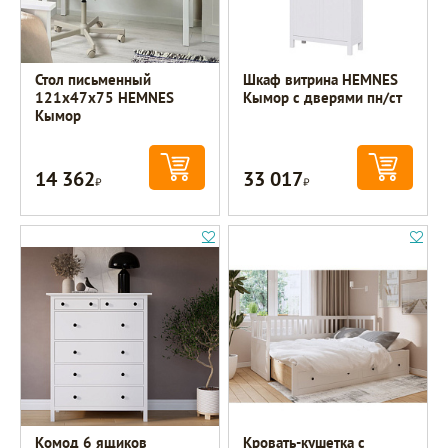
Стол письменный
Шкаф витрина HEMNES
121х47х75 HEMNES
Кымор с дверями пн/ст
Кымор
14 362
33 017
Р
Р
Комод 6 ящиков
Кровать-кушетка с