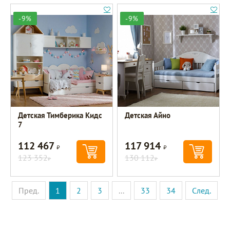
-9%
-9%
Детская Тимберика Кидс
Детская Айно
7
112 467
117 914
Р
Р
123 352
130 112
Р
Р
Пред.
1
2
3
...
33
34
След.