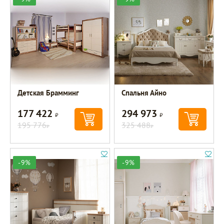
Детская Брамминг
Спальня Айно
177 422
294 973
Р
Р
195 776
325 488
Р
Р
-9%
-9%