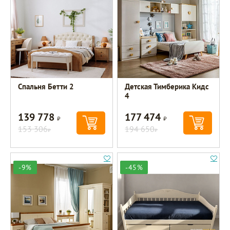
Спальня Бетти 2
Детская Тимберика Кидс
4
139 778
177 474
Р
Р
153 306
194 650
Р
Р
-9%
-45%