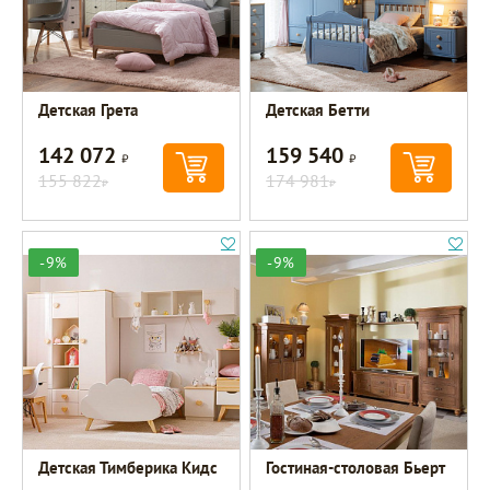
Детская Грета
Детская Бетти
142 072
159 540
Р
Р
155 822
174 981
Р
Р
-9%
-9%
Детская Тимберика Кидс
Гостиная-столовая Бьерт