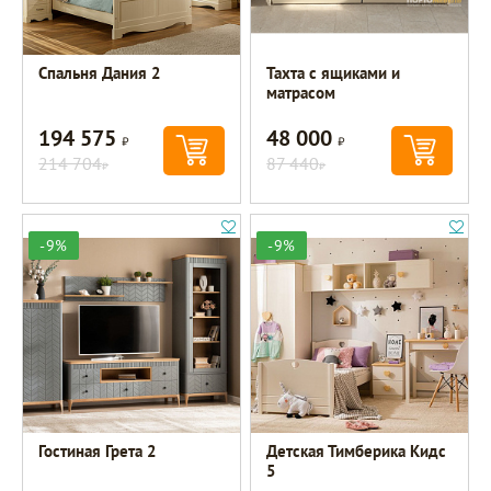
Спальня Дания 2
Тахта с ящиками и
матрасом
194 575
48 000
Р
Р
214 704
87 440
Р
Р
-9%
-9%
Гостиная Грета 2
Детская Тимберика Кидс
5