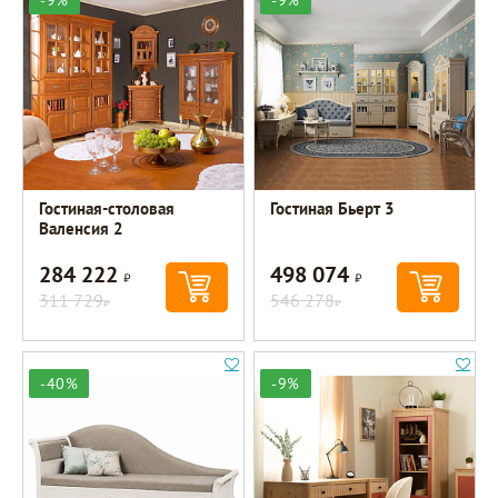
Гостиная-столовая
Гостиная Бьерт 3
Валенсия 2
284 222
498 074
Р
Р
311 729
546 278
Р
Р
-40%
-9%