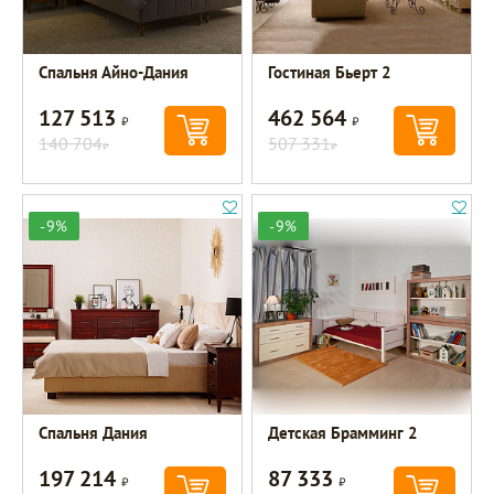
Спальня Айно-Дания
Гостиная Бьерт 2
127 513
462 564
Р
Р
140 704
507 331
Р
Р
-9%
-9%
Спальня Дания
Детская Брамминг 2
197 214
87 333
Р
Р