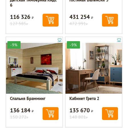
6
116 326
431 254
Р
Р
127 585
472 991
Р
Р
-9%
-9%
Спальня Брамминг
Кабинет Грета 2
136 184
135 670
Р
Р
150 272
148 801
Р
Р