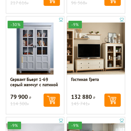
217 616
96 368
Р
Р
-30%
-9%
Сервант Бьерт 1-69
Гостиная Грета
серый жемчуг с патиной
79 900
132 880
Р
Р
114 300
145 741
Р
Р
-9%
-9%