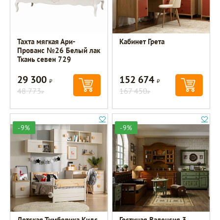
Тахта мягкая Ари-
Кабинет Грета
Прованс №26 Белый лак
Ткань севен 729
29 300
152 674
Р
Р
48 773
167 450
Р
Р
-9%
-9%
Детская Тимберика Кидс
Гостиная Валенсия 3