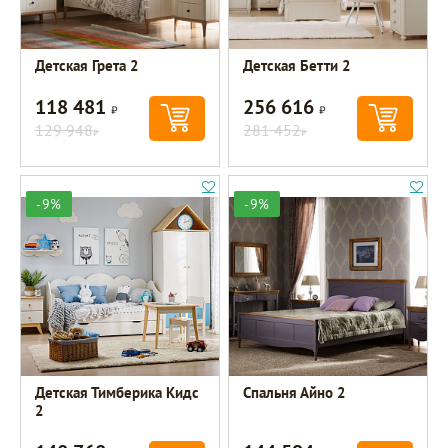
Детская Грета 2
Детская Бетти 2
118 481
256 616
Р
Р
129 948
281 452
Р
Р
-9%
-9%
Детская Тимберика Кидс
Спальня Айно 2
2