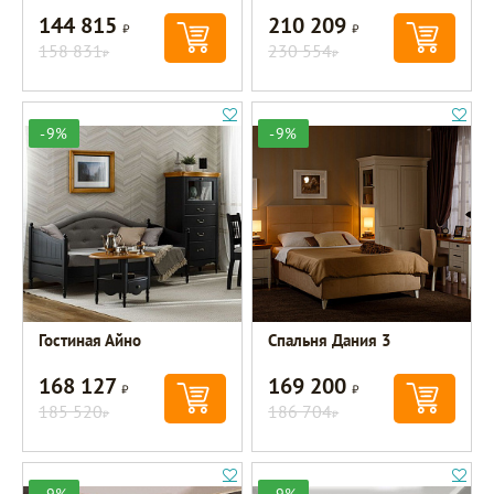
144 815
210 209
Р
Р
158 831
230 554
Р
Р
-9%
-9%
Гостиная Айно
Спальня Дания 3
168 127
169 200
Р
Р
185 520
186 704
Р
Р
-9%
-9%