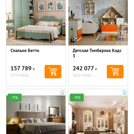
Спальня Бетти
Детская Тимберика Кидс
3
157 789
242 077
Р
Р
173 060
265 506
Р
Р
-9%
-9%