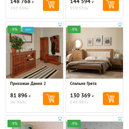
148 768
144 594
Р
Р
163 166
159 552
Р
Р
-9%
-9%
ХИТ
Прихожая Дания 2
Спальня Грета
81 896
130 369
Р
Р
90 368
142 987
Р
Р
-9%
-9%