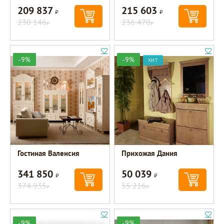
209 837
215 603
Р
Р
230 146
236 470
Р
Р
-9%
-9%
ХИТ
Гостиная Валенсия
Прихожая Дания
341 850
50 039
Р
Р
374 935
55 216
Р
Р
-9%
-9%