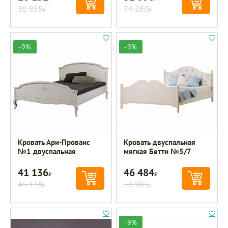
30 855
74 280
Р
Р
-9%
-9%
Кровать Ари-Прованс
Кровать двуспальная
№1 двуспальная
мягкая Бетти №5/7
41 136
46 484
Р
Р
45 118
50 983
Р
Р
-9%