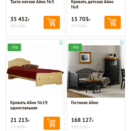
Тахта мягкая Айно №5
Кровать детская Айно
№8
35 452
15 703
Р
Р
39 120
17 328
Р
Р
-9%
-9%
Кровать Айно №19
Гостиная Айно
односпальная
21 213
168 127
Р
Р
23 408
185 520
Р
Р