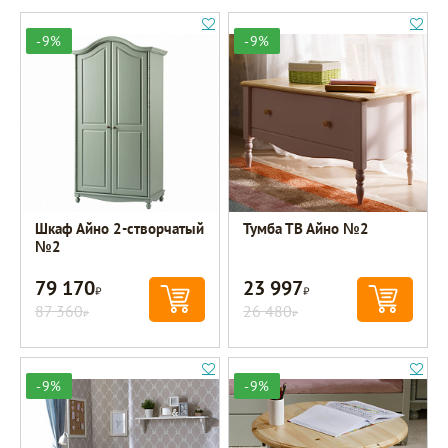
-9%
-9%
Шкаф Айно 2-створчатый
Тумба ТВ Айно №2
№2
79 170
23 997
Р
Р
87 360
26 480
Р
Р
-9%
-9%