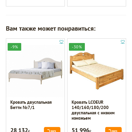
Вам также может понравиться:
-9%
-30%
Кровать двуспальная
Кровать LCOEUR
Бетти №7/1
140/160/180/200
двуспальная с низким
изножьем
28 132
51 996
Р
Р