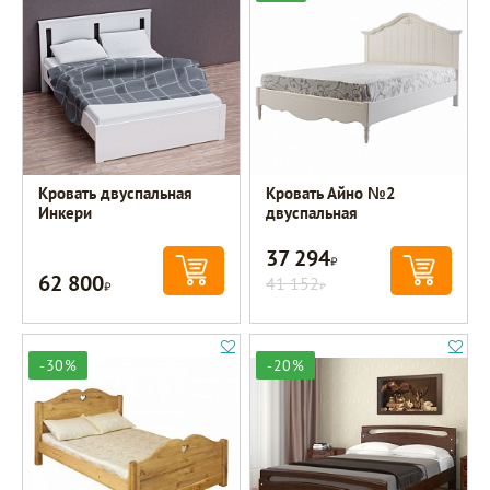
Кровать двуспальная
Кровать Айно №2
Инкери
двуспальная
37 294
Р
62 800
Р
41 152
Р
-30%
-20%