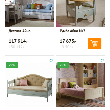
Детская Айно
Тумба Айно №7
117 914
17 675
Р
Р
130 112
19 504
Р
Р
-9%
-9%