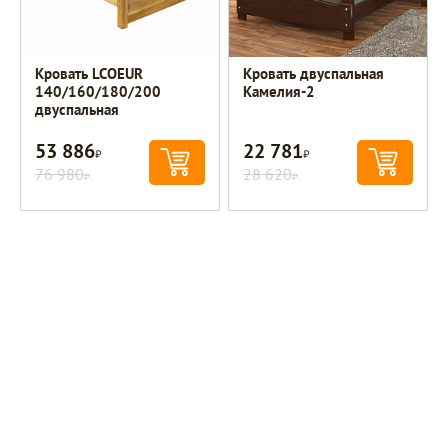
Кровать LCOEUR
Кровать двуспальная
140/160/180/200
Камелия-2
двуспальная
53 886
22 781
Р
Р
76 980
28 620
Р
Р