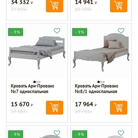
34 332
14 941
Р
Р
37 655
16 388
Р
Р
- 9%
- 9%
Кровать Ари-Прованс
Кровать Ари-Прованс
№7 односпальная
№8/1 односпальная
15 670
17 964
Р
Р
17 187
19 703
Р
Р
- 9%
- 9%