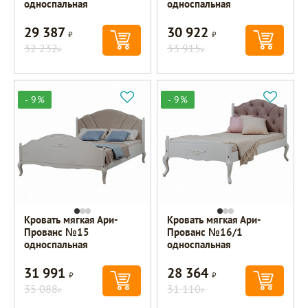
односпальная
односпальная
29 387
30 922
Р
Р
32 232
33 915
Р
Р
- 9%
- 9%
Кровать мягкая Ари-
Кровать мягкая Ари-
Прованс №15
Прованс №16/1
односпальная
односпальная
31 991
28 364
Р
Р
35 088
31 110
Р
Р