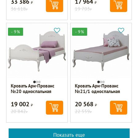
33 386
17 964
Р
Р
36 618
19 703
Р
Р
- 9%
- 9%
Кровать Ари-Прованс
Кровать Ари-Прованс
№20 односпальная
№21/1 односпальная
19 002
20 568
Р
Р
20 842
22 559
Р
Р
Показать еще