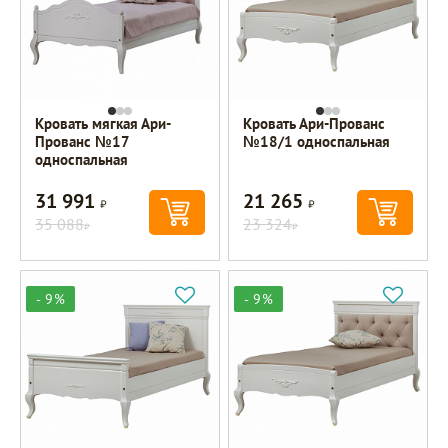
Кровать мягкая Ари-
Кровать Ари-Прованс
Прованс №17
№18/1 односпальная
односпальная
31 991
21 265
Р
Р
35 088
23 324
Р
Р
- 9%
- 9%