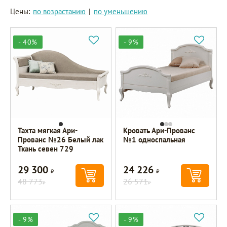
Цены:
по возрастанию
|
по уменьшению
- 40%
- 9%
Тахта мягкая Ари-
Кровать Ари-Прованс
Прованс №26 Белый лак
№1 односпальная
Ткань севен 729
29 300
24 226
Р
Р
48 773
26 571
Р
Р
- 9%
- 9%