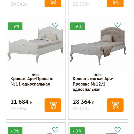
20 842
22 559
Р
Р
- 9%
- 9%
Кровать Ари-Прованс
Кровать мягкая Ари-
№11 односпальная
Прованс №12/1
односпальная
21 684
28 364
Р
Р
23 783
31 110
Р
Р
- 9%
- 9%