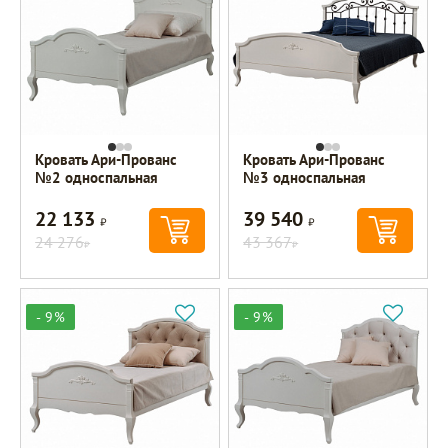
Кровать Ари-Прованс
Кровать Ари-Прованс
№2 односпальная
№3 односпальная
22 133
39 540
Р
Р
24 276
43 367
Р
Р
- 9%
- 9%