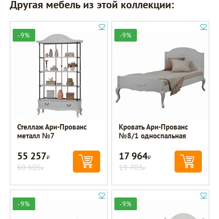
Другая мебель из этой коллекции:
-9%
-9%
Стеллаж Ари-Прованс
Кровать Ари-Прованс
металл №7
№8/1 односпальная
55 257
17 964
Р
Р
60 605
19 703
Р
Р
-9%
-9%