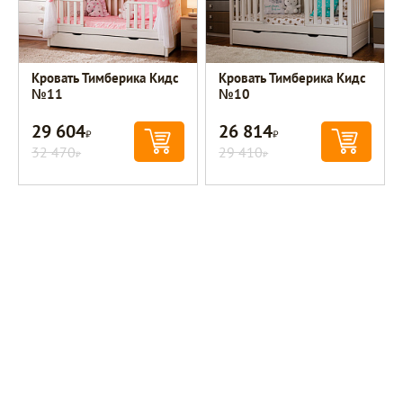
Кровать Тимберика Кидс
Кровать Тимберика Кидс
№11
№10
29 604
26 814
Р
Р
32 470
29 410
Р
Р