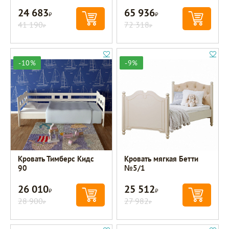
24 683
65 936
Р
Р
41 190
72 318
Р
Р
-10%
-9%
Кровать Тимберс Кидс
Кровать мягкая Бетти
90
№5/1
26 010
25 512
Р
Р
28 900
27 982
Р
Р