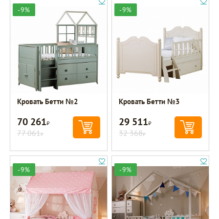
-9%
-9%
Кровать Бетти №2
Кровать Бетти №3
70 261
29 511
Р
Р
77 061
32 368
Р
Р
-9%
-9%