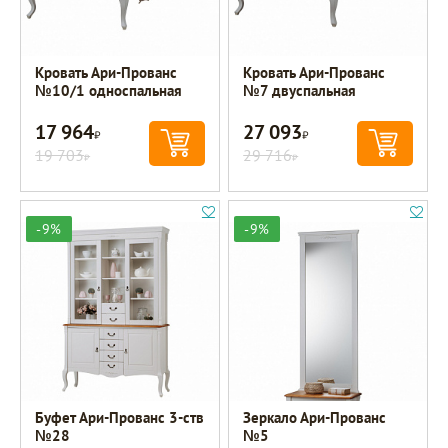
Кровать Ари-Прованс
Кровать Ари-Прованс
№10/1 односпальная
№7 двуспальная
17 964
27 093
Р
Р
19 703
29 716
Р
Р
-9%
-9%
Буфет Ари-Прованс 3-ств
Зеркало Ари-Прованс
№28
№5