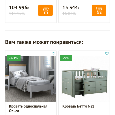
104 996
15 344
Р
Р
115 158
16 830
Р
Р
Вам также может понравиться:
-40%
-9%
Кровать односпальная
Кровать Бетти №1
Ольса