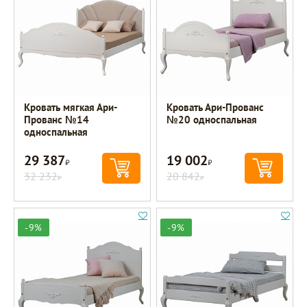
Кровать мягкая Ари-
Кровать Ари-Прованс
Прованс №14
№20 односпальная
односпальная
29 387
19 002
Р
Р
32 232
20 842
Р
Р
-9%
-9%