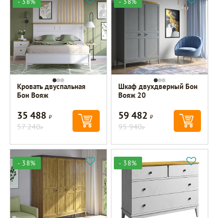
- 38%
- 38%
Кровать двуспальная
Шкаф двухдверный Бон
Бон Вояж
Вояж 20
35 488
59 482
Р
Р
57 240
95 940
Р
Р
- 38%
- 38%