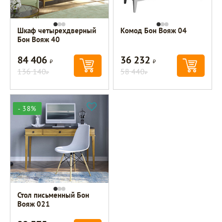
Шкаф четырехдверный
Комод Бон Вояж 04
Бон Вояж 40
84 406
36 232
Р
Р
136 140
58 440
Р
Р
- 38%
Стол письменный Бон
Вояж 021