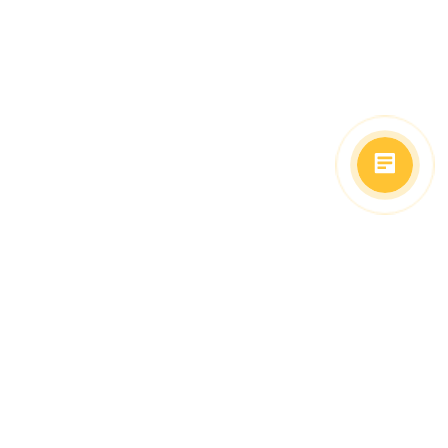
(499)653-73-43
(800)333-63-86
C 10 до 19 часов
Заказать звонок
Доставка в регионы
Москва, м. Славянский Бульвар, ул. Кременчугская,
д. 6, корпус 2.