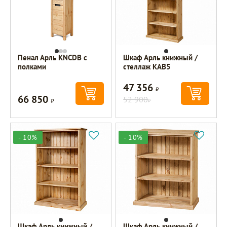
Пенал Арль KNCDB с
Шкаф Арль книжный /
полками
стеллаж KAB5
47 356
Р
66 850
Р
52 900
Р
- 10%
- 10%
Шкаф Арль книжный /
Шкаф Арль книжный /