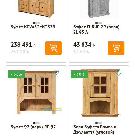
Буфет KTVA32+KTB33
Буфет ELBUF 2P (верх)
EL 95 A
238 491
43 834
Р
Р
264 990
62 620
Р
Р
- 30%
- 30%
Буфет 97 (верх) RE 97
Верх Буфета Ромео и
Джульетта (угловой)