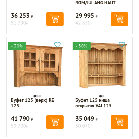
ROM/JUL ANG HAUT
36 253
29 995
Р
Р
51 790
42 850
Р
Р
- 30%
- 30%
Буфет 125 (верх) RE
Буфет 125 ниша
125
открытая VAI 125
41 790
35 049
Р
Р
59 700
50 070
Р
Р