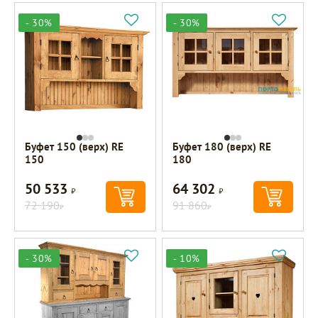
- 30%
- 30%
Буфет 150 (верх) RE
Буфет 180 (верх) RE
150
180
50 533
64 302
Р
Р
72 190
91 860
Р
Р
- 30%
- 10%