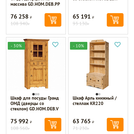
массива GD.HOM.DEB.PP
76 258
65 191
Р
Р
108 940
93 130
Р
Р
- 30%
- 10%
Шкаф для посуды Гранд
Шкаф Арль книжный /
ОМД (дверцы со
стеллаж KR220
стеклом) GD.HOM.DEB.V
75 992
63 765
Р
Р
108 560
71 230
Р
Р