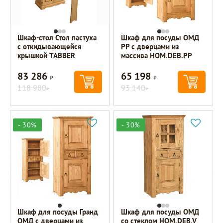
Шкаф-стол Стол пастуха
Шкаф для посуды ОМД
с откидывающейся
РР с дверцами из
крышкой TABBER
массива HOM.DEB.PP
83 286
65 198
Р
Р
118 980
93 140
Р
Р
- 30%
- 30%
Шкаф для посуды Гранд
Шкаф для посуды ОМД
ОМД с дверцами из
со стеклом HOM.DEB.V