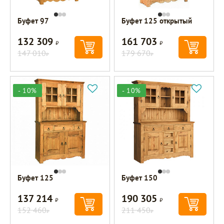
Буфет 97
Буфет 125 открытый
132 309
161 703
Р
Р
147 010
179 670
Р
Р
- 10%
- 10%
Буфет 125
Буфет 150
137 214
190 305
Р
Р
152 460
211 450
Р
Р