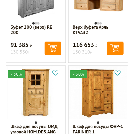
Буфет 200 (верх) RE
Верх буфета Арль
200
KTVA32
91 385
116 653
Р
Р
130 550
130 310
Р
Р
- 30%
- 30%
Шкаф для посуды ОМД
Шкаф для посуды ФАР-1
угловой HOM.DEB.ANG
FARINIER 1