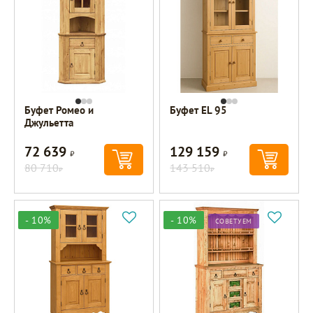
Буфет Ромео и
Буфет EL 95
Джульетта
72 639
129 159
Р
Р
80 710
143 510
Р
Р
- 10%
- 10%
СОВЕТУЕМ