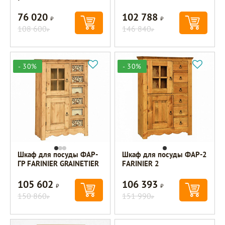
76 020
102 788
Р
Р
108 600
146 840
Р
Р
- 30%
- 30%
Шкаф для посуды ФАР-
Шкаф для посуды ФАР-2
ГР FARINIER GRAINETIER
FARINIER 2
105 602
106 393
Р
Р
150 860
151 990
Р
Р