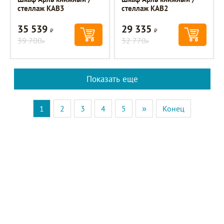
стеллаж KAB3
стеллаж KAB2
35 539
29 335
Р
Р
39 700
32 770
Р
Р
Показать еще
1
2
3
4
5
»
Конец