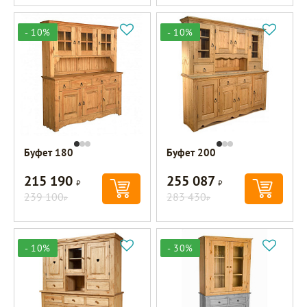
- 10%
- 10%
Буфет 180
Буфет 200
215 190
255 087
Р
Р
239 100
283 430
Р
Р
- 10%
- 30%