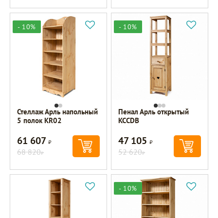
- 10%
- 10%
Стеллаж Арль напольный
Пенал Арль открытый
5 полок KR02
KCCDB
61 607
47 105
Р
Р
68 820
52 620
Р
Р
- 10%