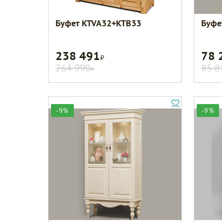
Буфет KTVA32+KTB33
Буфе
238 491
78 
Р
264 990
85 8
Р
-9%
-9%