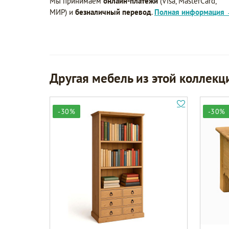
Мы принимаем
онлайн-платежи
(Visa, MasterCard,
МИР) и
безналичный перевод
.
Полная информация
Другая мебель из этой коллекц
-30%
-30%