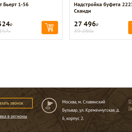
т Бьерт 1-56
Надстройка буфета 222
Сканди
524
27 496
Р
Р
157
39 280
Р
Р
О
Москва, м. Славянский
азать звонок
Г
Бульвар, ул. Кременчугская, д.
вка в регионы
6, корпус 2.