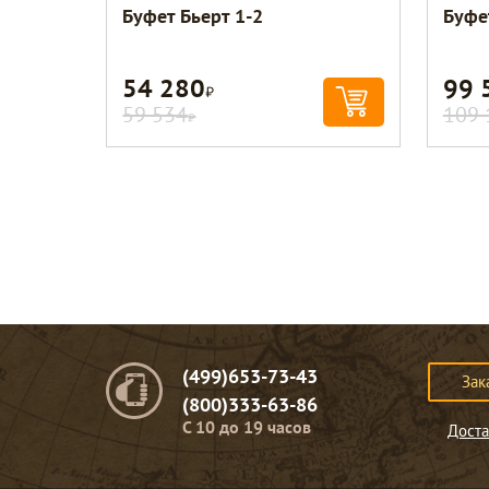
Буфет Бьерт 1-2
Буфе
54 280
99 
Р
59 534
109 
Р
(499)653-73-43
Зак
(800)333-63-86
C 10 до 19 часов
Доста