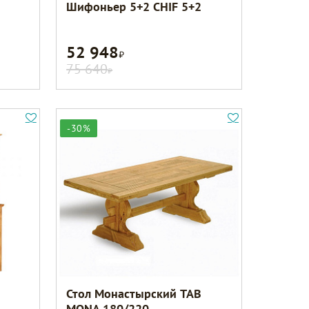
Шифоньер 5+2 CHIF 5+2
52 948
Р
75 640
Р
-30%
Стол Монастырский TAB
MONA 180/220