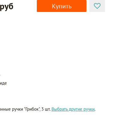
 руб
Купить
ь
виде
ные ручки "Грибок", 3 шт.
Выбрать другие ручки
.