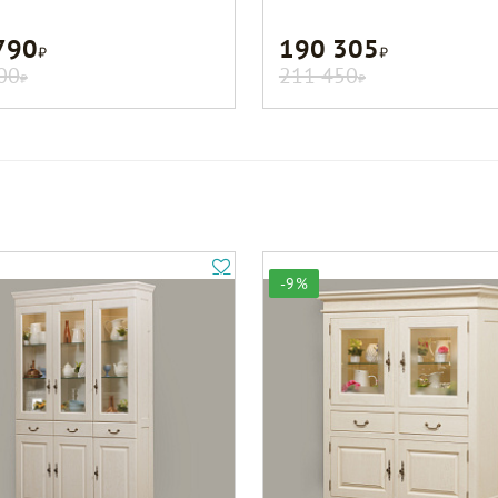
790
190 305
Р
Р
00
211 450
Р
Р
-9%