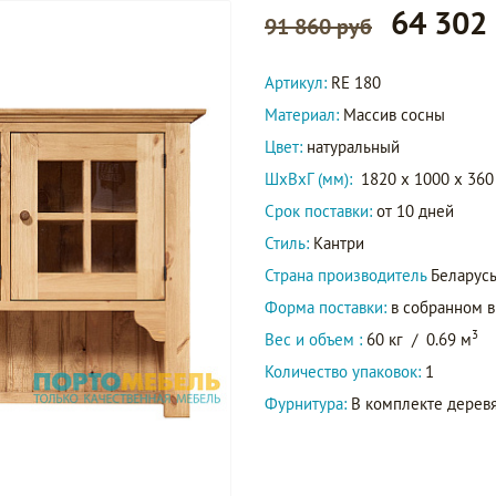
64 302
91 860 руб
Артикул:
RE 180
Материал:
Массив сосны
Цвет:
натуральный
ШxВxГ (мм):
1820 x 1000 x 360
Срок поставки:
от 10 дней
Стиль:
Кантри
Страна производитель
Беларус
Форма поставки:
в собранном 
3
Вес и объем :
60 кг
/
0.69 м
Количество упаковок:
1
Фурнитура:
В комплекте деревян