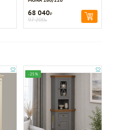
68 040
Р
97 200
Р
-25%