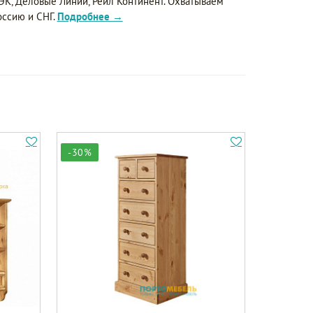
ЭК, Деловые Линии, Рейл Континент. Охватываем
оссию и СНГ.
Подробнее →
-30%