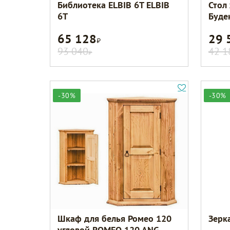
Библиотека ELBIB 6Т ELBIB
Стол
6T
Буде
65 128
29 
Р
93 040
42 1
Р
-30%
-30%
Шкаф для белья Ромео 120
Зерк
угловой ROMEO 120 ANG