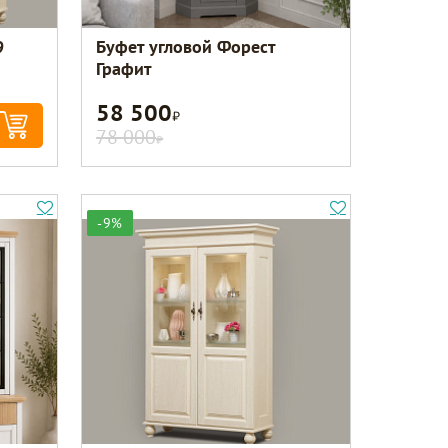
9
Буфет угловой Форест
Графит
58 500
Р
78 000
Р
-9%