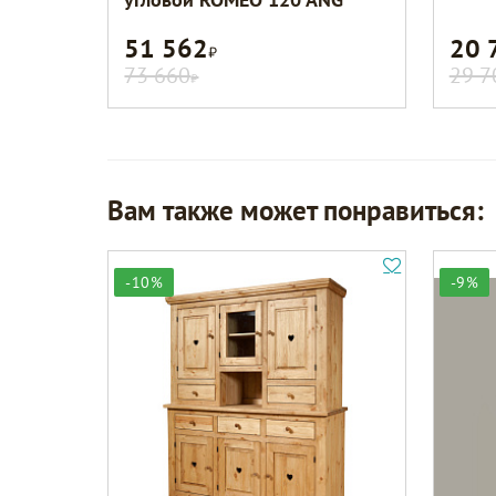
51 562
20 
Р
73 660
29 7
Р
Вам также может понравиться:
-10%
-9%