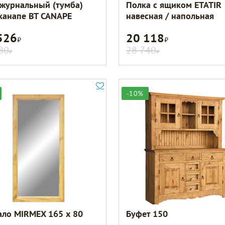
 журнальный (тумба)
Полка с ящиком ETATIR
канапе BT CANAPE
навесная / напольная
526
20 118
Р
Р
80
28 740
Р
Р
-10%
ало MIRMEX 165 х 80
Буфет 150