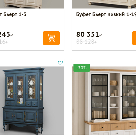
т Бьерт 1-3
Буфет Бьерт низкий 1-1
243
80 351
Р
Р
16
88 128
Р
Р
-30%