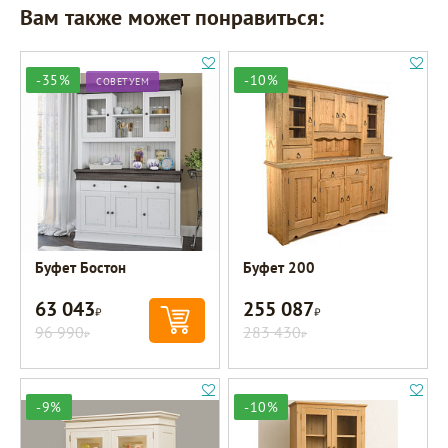
Вам также может понравиться:
-35%
-10%
СОВЕТУЕМ
Буфет Бостон
Буфет 200
63 043
255 087
Р
Р
96 990
283 430
Р
Р
-9%
-10%