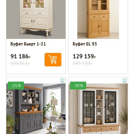
Буфет Бьерт 1-21
Буфет EL 95
91 186
129 159
Р
Р
100 011
143 510
Р
Р
-25%
-30%