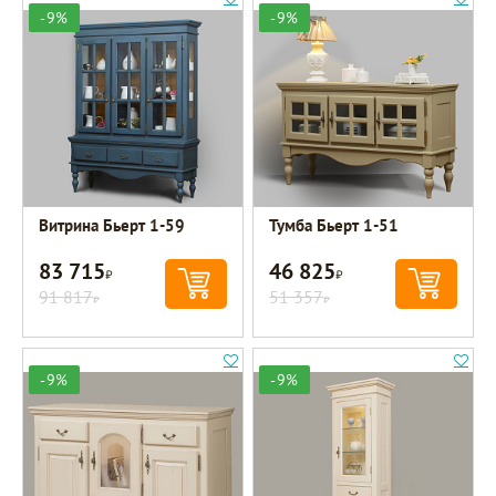
-9%
-9%
Витрина Бьерт 1-59
Тумба Бьерт 1-51
83 715
46 825
Р
Р
91 817
51 357
Р
Р
-9%
-9%