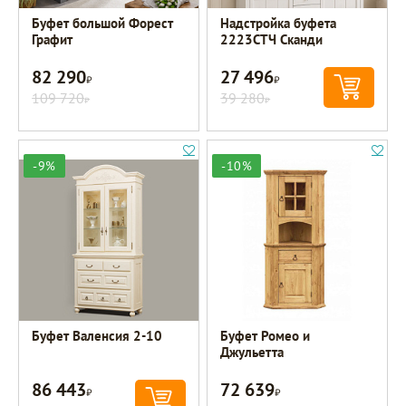
Буфет большой Форест
Надстройка буфета
Графит
2223СТЧ Сканди
82 290
27 496
Р
Р
109 720
39 280
Р
Р
-9%
-10%
Буфет Валенсия 2-10
Буфет Ромео и
Джульетта
86 443
72 639
Р
Р