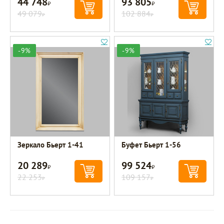
44 748
93 805
Р
Р
49 079
102 884
Р
Р
-9%
-9%
Зеркало Бьерт 1-41
Буфет Бьерт 1-56
20 289
99 524
Р
Р
22 253
109 157
Р
Р