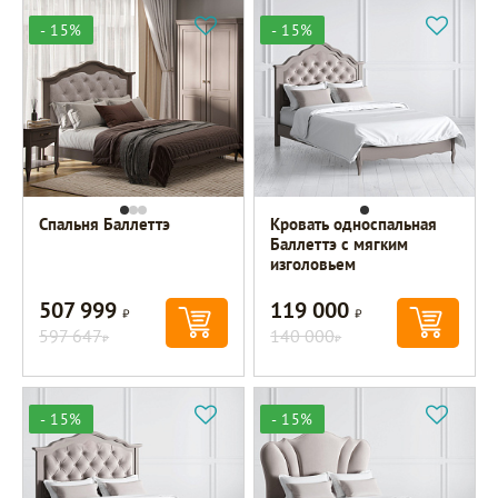
- 15%
- 15%
Спальня Баллеттэ
Кровать односпальная
Баллеттэ с мягким
изголовьем
507 999
119 000
Р
Р
597 647
140 000
Р
Р
- 15%
- 15%