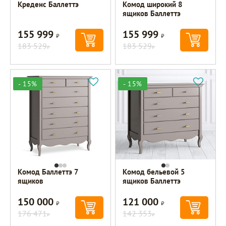
Креденс Баллеттэ
Комод широкий 8
ящиков Баллеттэ
155 999
155 999
Р
Р
183 529
183 529
Р
Р
- 15%
- 15%
Комод Баллеттэ 7
Комод бельевой 5
ящиков
ящиков Баллеттэ
150 000
121 000
Р
Р
176 471
142 353
Р
Р