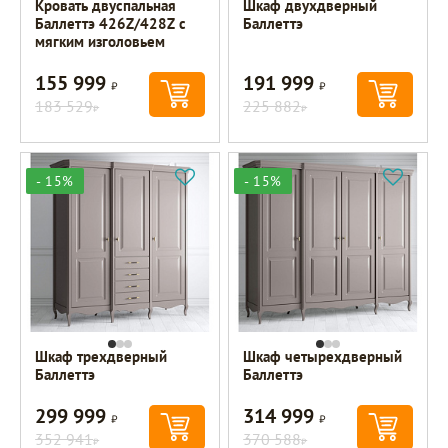
Кровать двуспальная
Шкаф двухдверный
Баллеттэ 426Z/428Z с
Баллеттэ
мягким изголовьем
155 999
191 999
Р
Р
183 529
225 882
Р
Р
- 15%
- 15%
Шкаф трехдверный
Шкаф четырехдверный
Баллеттэ
Баллеттэ
299 999
314 999
Р
Р
352 941
370 588
Р
Р