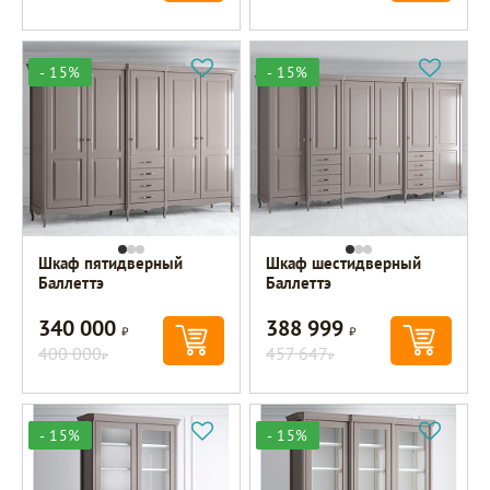
- 15%
- 15%
Шкаф пятидверный
Шкаф шестидверный
Баллеттэ
Баллеттэ
340 000
388 999
Р
Р
400 000
457 647
Р
Р
- 15%
- 15%