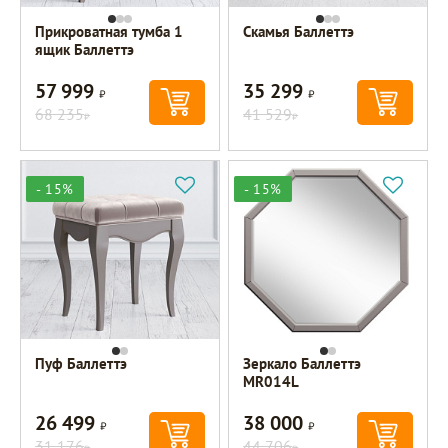
Прикроватная тумба 1
Скамья Баллеттэ
ящик Баллеттэ
57 999
35 299
Р
Р
68 235
41 529
Р
Р
- 15%
- 15%
Пуф Баллеттэ
Зеркало Баллеттэ
MR014L
26 499
38 000
Р
Р
31 176
44 706
Р
Р