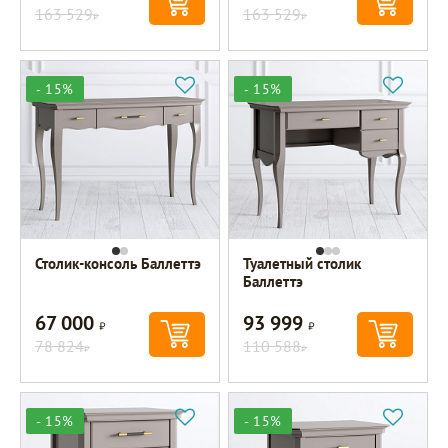
163 529
163 529
Р
Р
- 15%
- 15%
Столик-консоль Баллеттэ
Туалетный столик
Баллеттэ
67 000
93 999
Р
Р
78 824
110 588
Р
Р
- 15%
- 15%