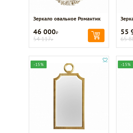
Зеркало овальное Романтик
Зерк
46 000
55 
Р
54 117
65 8
Р
-15%
-15%