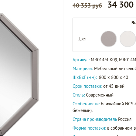
34 300
40 353 руб
Вы
MR014M-
Цвет
K09
Артикул
MR014M-
Артикул:
MR014M-K09, MR014M
K07
Материал:
Мебельный литьево
ШxВxГ (мм):
800 x 800 x 40
Срок поставки:
от 45 дней
Стиль:
Современный
Особенности:
Ближайший NCS 40
бежевый).
Страна производитель
Россия
Форма поставки:
в собранном 