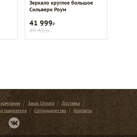
Зеркало круглое большое
Сильвери Роум
41 999
Р
49 411
Р
 компании
Заказ Оплата
Доставка
ид покупателя
Сотрудничество
Контакты
Перейти в нашу группу Вконтакте