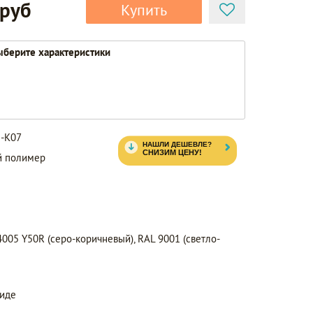
 руб
Купить
берите характеристики
-K07
й полимер
05 Y50R (серо-коричневый), RAL 9001 (светло-
виде