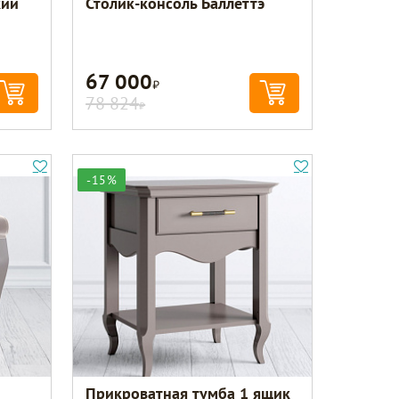
кий
Столик-консоль Баллеттэ
67 000
Р
78 824
Р
-15%
Прикроватная тумба 1 ящик