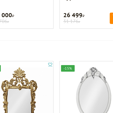
 000
26 499
Р
Р
706
31 176
Р
Р
-15%