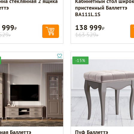
ина стеклянная 2 ящика
Кабинетный стол широ
еттэ
пристенный Баллеттэ
BA111L.1S
 999
138 999
Р
Р
529
163 529
Р
Р
-15%
иная Баллеттэ
Пуф Баллеттэ