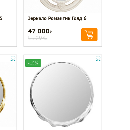
5
Зеркало Романтик Голд 6
47 000
Р
55 294
Р
-15%