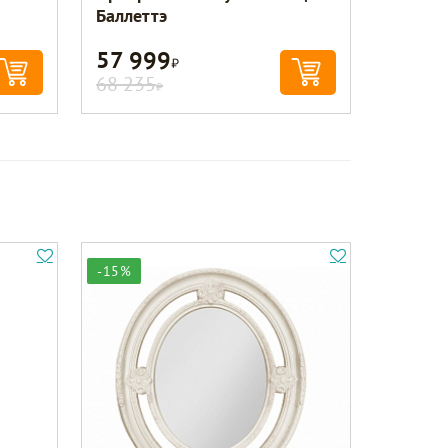
Баллеттэ
57 999
Р
68 235
Р
-15%