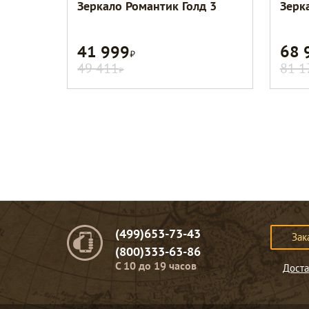
Зеркало Романтик Голд 3
Зерк
41 999
68 
Р
49 411
81 1
Р
(499)653-73-43
Зак
(800)333-63-86
C 10 до 19 часов
Доста