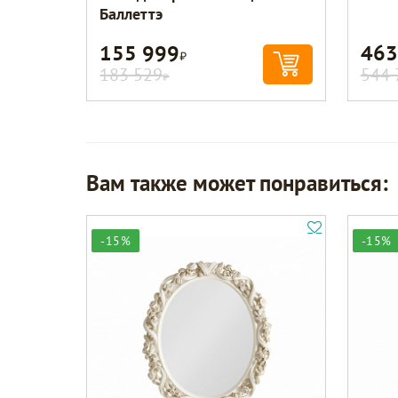
Баллеттэ
155 999
463
Р
183 529
544 
Р
Вам также может понравиться:
-15%
-15%