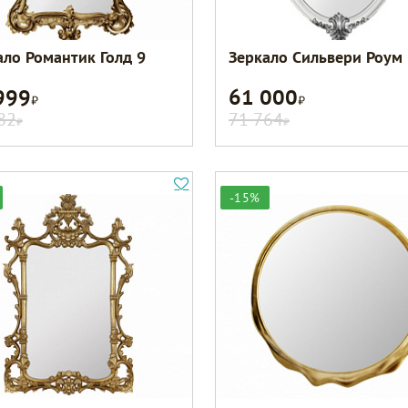
ало Романтик Голд 9
Зеркало Сильвери Роум 
999
61 000
Р
Р
82
71 764
Р
Р
-15%