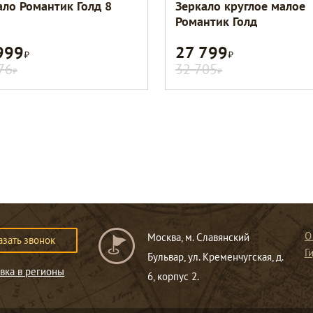
ало Романтик Голд 8
Зеркало круглое малое
Романтик Голд
999
27 799
Р
Р
76
32 705
Р
Р
О
Москва, м. Славянский
азать звонок
Г
Бульвар, ул. Кременчугская, д.
вка в регионы
6, корпус 2.