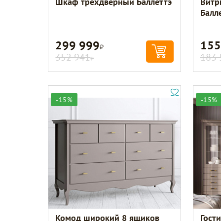
Шкаф трехдверный Баллеттэ
Витр
Балл
299 999
155
Р
352 941
183 
Р
-15%
-15%
Комод широкий 8 ящиков
Гост