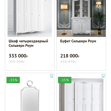
Шкаф четырехдверный
Буфет Сильвери Роум
Сильвери Роум
333 000
218 000
Р
Р
391 764
256 470
Р
Р
-15%
-15%