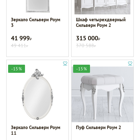
Зеркало Сильвери Роум
Шкаф четырехдверный
3
Сильвери Роум 2
41 999
315 000
Р
Р
49 411
370 588
Р
Р
-15%
-15%
Зеркало Сильвери Роум
Пуф Сильвери Роум 2
11