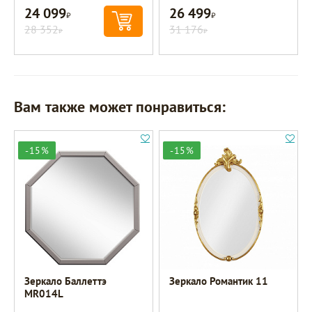
24 099
26 499
Р
Р
28 352
31 176
Р
Р
Вам также может понравиться:
-15%
-15%
Зеркало Баллеттэ
Зеркало Романтик 11
MR014L