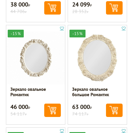
38 000
24 099
Р
Р
44 706
28 352
Р
Р
-15%
-15%
Зеркало овальное
Зеркало овальное
Романтик
большое Романтик
46 000
63 000
Р
Р
54 117
74 117
Р
Р