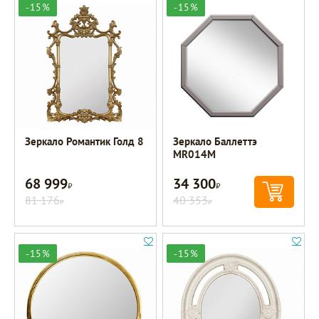
-15%
-15%
Зеркало Романтик Голд 8
Зеркало Баллеттэ
MR014M
68 999
34 300
Р
Р
81 176
40 353
Р
Р
-15%
-15%