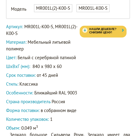
MR001L(2)-
MR001L(2)-K00-S
MR001L-K00-S
Модель
K00-S
Артикул
MR001L-
Артикул:
MR001L-K00-S, MR001L(2)-
K00-S
K00-S
Материал:
Мебельный литьевой
полимер
Цвет:
Белый с серебряной патиной
ШxВxГ (мм):
840 x 980 x 60
Срок поставки:
от 45 дней
Стиль:
Классика
Особенности:
Ближайший RAL 9003
Страна производитель
Россия
Форма поставки:
в собранном виде
Количество упаковок:
1
3
Объем:
0.049 м
Зеркало большое Сильвери Роум. Зеркало имеет два