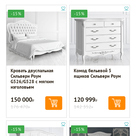
-15%
-15%
Кровать двуспальная
Комод бельевой 5
Сильвери Роум
ящиков Сильвери Роум
G526/G528 с мягким
изголовьем
150 000
120 999
Р
Р
176 470
142 352
Р
Р
-15%
-15%