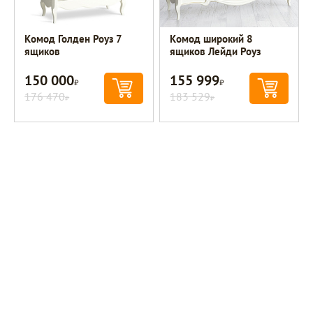
Комод Голден Роуз 7
Комод широкий 8
ящиков
ящиков Лейди Роуз
150 000
155 999
Р
Р
176 470
183 529
Р
Р