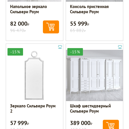
Напольное зеркало
Консоль пристенная
Сильвери Роум
Сильвери Роум
82 000
55 999
Р
Р
96 470
65 882
Р
Р
-15%
-15%
Зеркало Сильвери Роум
Шкаф шестидверный
2
Сильвери Роум
57 999
389 000
Р
Р