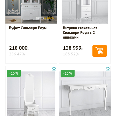
Буфет Сильвери Роум
Витрина стеклянная
Сильвери Роум с 2
ящиками
218 000
138 999
Р
Р
256 470
163 529
Р
Р
-15%
-15%