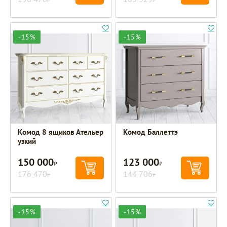
-15%
-15%
Комод 8 ящиков Ательер
Комод Баллеттэ
узкий
150 000
123 000
Р
Р
176 470
144 706
Р
Р
-15%
-15%