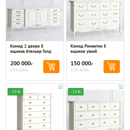
Комод 2 двери 8
Комод Романтик 8
ящиков Ательер Голд
ящиков узкий
200 000
150 000
Р
Р
235 294
176 470
Р
Р
-15%
-15%