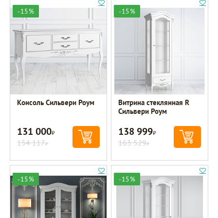
-15%
-15%
Консоль Сильвери Роум
Витрина стеклянная R
Сильвери Роум
131 000
138 999
Р
Р
154 117
163 529
Р
Р
-15%
-15%