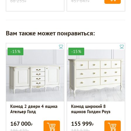
68 235
457 647
Р
Р
Вам также может понравиться:
-15%
-15%
Комод 2 двери 4 ящика
Комод широкий 8
Ательер Голд
ящиков Голден Роуз
167 000
155 999
Р
Р
196 470
183 529
Р
Р