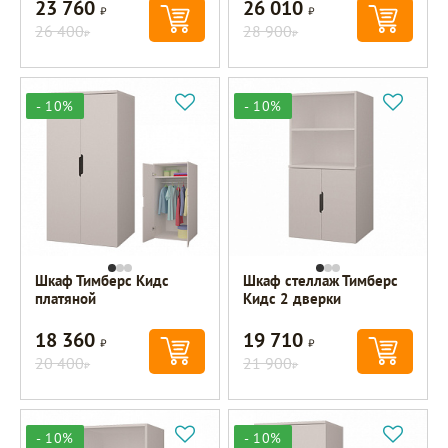
23 760
26 010
Р
Р
26 400
28 900
Р
Р
- 10%
- 10%
Шкаф Тимберс Кидс
Шкаф стеллаж Тимберс
платяной
Кидс 2 дверки
18 360
19 710
Р
Р
20 400
21 900
Р
Р
- 10%
- 10%