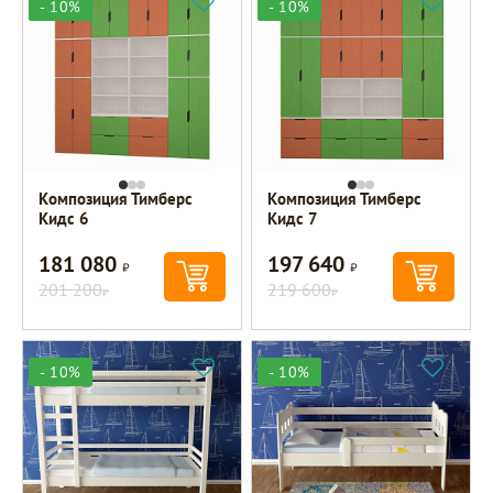
- 10%
- 10%
Композиция Тимберс
Композиция Тимберс
Кидс 6
Кидс 7
181 080
197 640
Р
Р
201 200
219 600
Р
Р
- 10%
- 10%