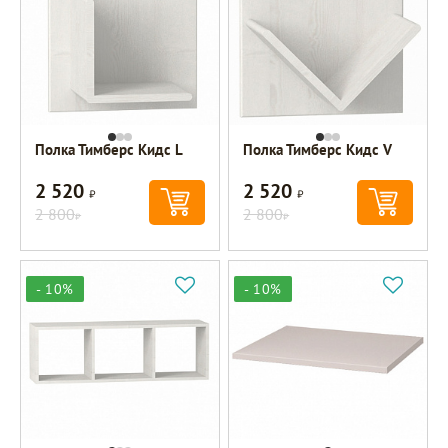
Полка Тимберс Кидс L
Полка Тимберс Кидс V
2 520
2 520
Р
Р
2 800
2 800
Р
Р
- 10%
- 10%