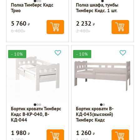
Полка Тимберс Кидс
Полка шкафа, тумбы
Трио
Тимберс Кидс. 1 шт.
5 760
2 232
Р
Р
6 400
2 480
Р
Р
- 10%
- 10%
Бортик кровати Тимберс
Бортик кровати В-
Кидс В-КР-040, В-
КД-043(высокий)
КД-044
Тимберс Кидс
1 980
1 260
Р
Р
2 200
1 400
Р
Р