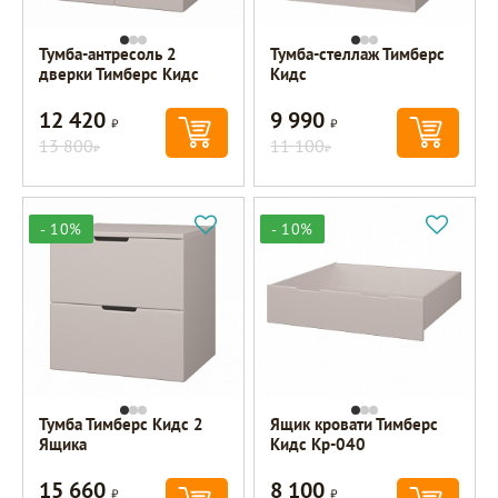
Тумба-антресоль 2
Тумба-стеллаж Тимберс
дверки Тимберс Кидс
Кидс
12 420
9 990
Р
Р
13 800
11 100
Р
Р
- 10%
- 10%
Тумба Тимберс Кидс 2
Ящик кровати Тимберс
Ящика
Кидс Кр-040
15 660
8 100
Р
Р