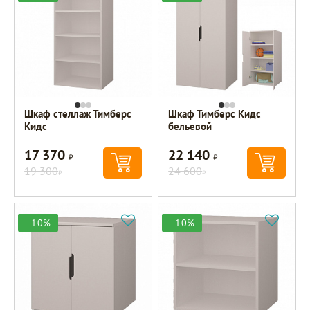
Шкаф стеллаж Тимберс
Шкаф Тимберс Кидс
Кидс
бельевой
17 370
22 140
Р
Р
19 300
24 600
Р
Р
- 10%
- 10%