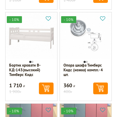
- 10%
- 10%
Бортик кровати В-
Опора шкафа Тимберс
КД-143(высокий)
Кидс (ножка) компл.- 4
Тимберс Кидс
шт.
1 710
360
Р
Р
1 900
400
Р
Р
- 10%
- 10%