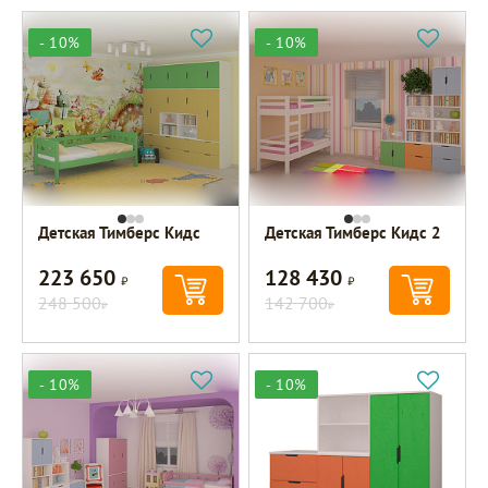
- 10%
- 10%
Детская Тимберс Кидс
Детская Тимберс Кидс 2
223 650
128 430
Р
Р
248 500
142 700
Р
Р
- 10%
- 10%