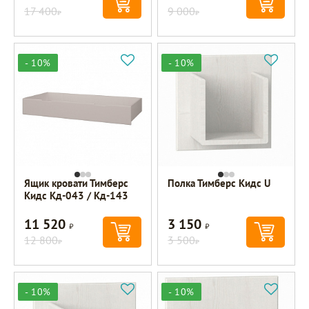
17 400
9 000
Р
Р
- 10%
- 10%
Ящик кровати Тимберс
Полка Тимберс Кидс U
Кидс Кд-043 / Кд-143
11 520
3 150
Р
Р
12 800
3 500
Р
Р
- 10%
- 10%