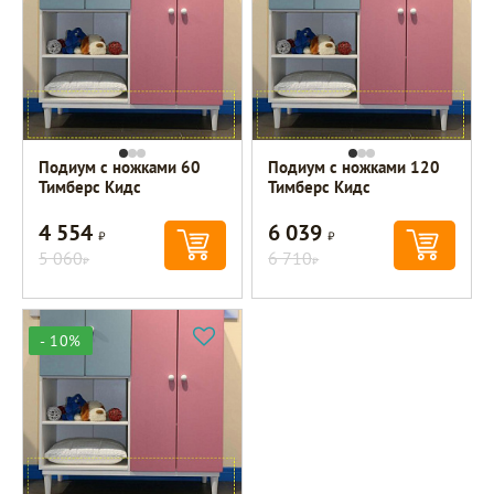
Подиум с ножками 60
Подиум с ножками 120
Тимберс Кидс
Тимберс Кидс
4 554
6 039
Р
Р
5 060
6 710
Р
Р
- 10%