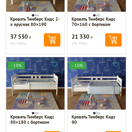
Кровать Тимберс Кидс 2-
Кровать Тимберс Кидс
х ярусная 80×190
70×160 с бортиком
37 530
21 330
Р
Р
41 700
23 700
Р
Р
- 10%
- 10%
Кровать Тимберс Кидс
Кровать Тимберс Кидс
80×180 с бортиком
90