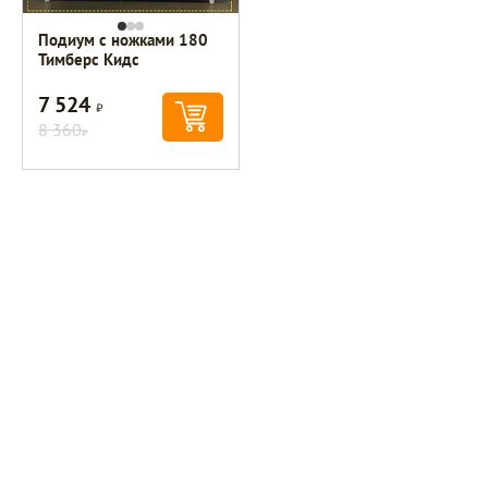
Подиум с ножками 180
Тимберс Кидс
7 524
Р
8 360
Р