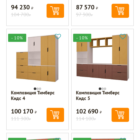
94 230
87 570
Р
Р
104 700
97 300
Р
Р
- 10%
- 10%
Композиция Тимберс
Композиция Тимберс
Кидс 4
Кидс 5
100 170
102 690
Р
Р
111 300
114 100
Р
Р