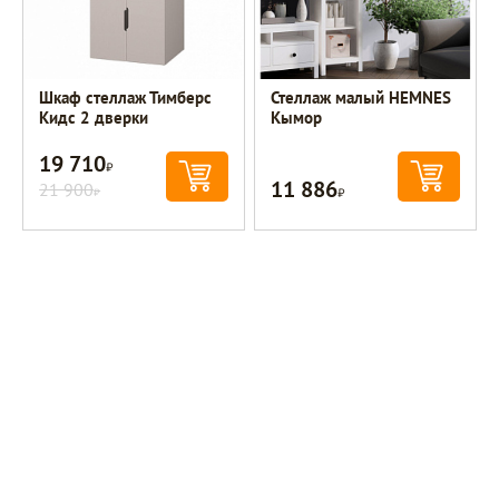
Шкаф стеллаж Тимберс
Стеллаж малый HEMNES
Кидс 2 дверки
Кымор
19 710
Р
11 886
21 900
Р
Р