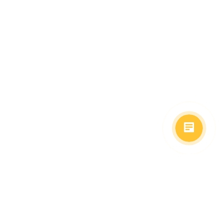
(499)653-73-43
(800)333-63-86
C 10 до 19 часов
Заказать звонок
Доставка в регионы