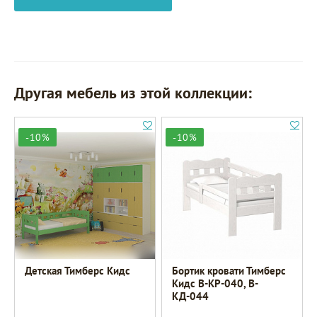
Другая мебель из этой коллекции:
-10%
-10%
Детская Тимберс Кидс
Бортик кровати Тимберс
Кидс В-КР-040, В-
КД-044