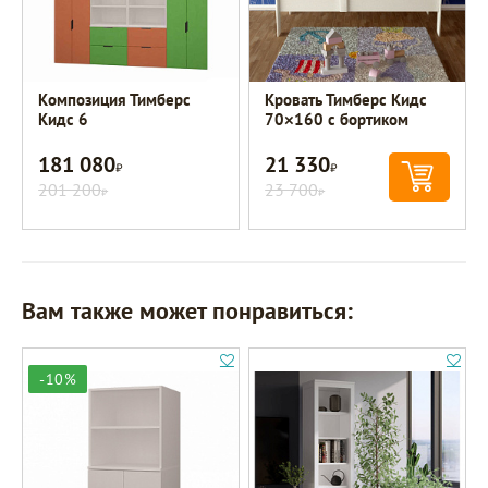
Композиция Тимберс
Кровать Тимберс Кидс
Кидс 6
70×160 с бортиком
181 080
21 330
Р
Р
201 200
23 700
Р
Р
Вам также может понравиться:
-10%