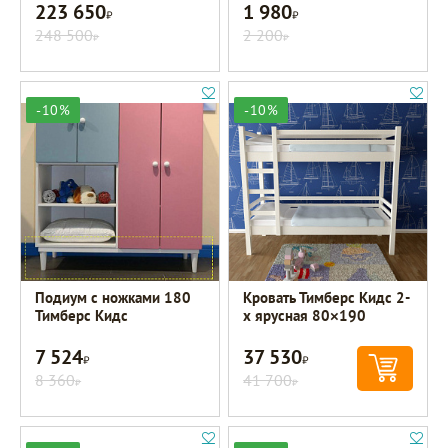
223 650
1 980
Р
Р
248 500
2 200
Р
Р
-10%
-10%
Подиум с ножками 180
Кровать Тимберс Кидс 2-
Тимберс Кидс
х ярусная 80×190
7 524
37 530
Р
Р
8 360
41 700
Р
Р