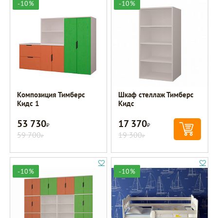
-10%
-10%
Композиция Тимберс
Шкаф стеллаж Тимберс
Кидс 1
Кидс
53 730
17 370
Р
Р
59 700
19 300
Р
Р
-10%
-10%