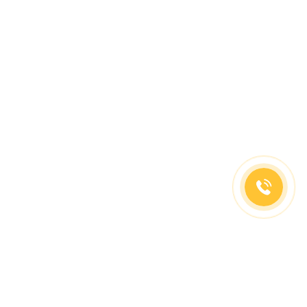
(499)653-73-43
(800)333-63-86
C 10 до 19 часов
Заказать звонок