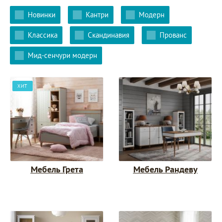
Новинки
Кантри
Модерн
Классика
Скандинавия
Прованс
Мид-сенчури модерн
ХИТ
Мебель Грета
Мебель Рандеву