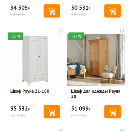
34 305
30 531
Р
Р
54 540
48 540
Р
Р
-37%
-37%
Шкаф Рауна 21-180
Шкаф для одежды Рауна
20
35 532
51 099
Р
Р
56 490
81 240
Р
Р