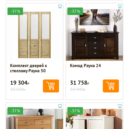
-37%
-37%
Комплект дверей к
Комод Рауна 24
стеллажу Рауна 30
19 304
31 758
Р
Р
30 690
50 490
Р
Р
-37%
-37%