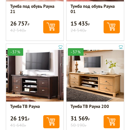
Тумба под обувь Рауна
Тумба под обувь Рауна
21
01
26 757
15 435
Р
Р
42 540
24 540
Р
Р
-37%
-37%
Тумба ТВ Рауна
Тумба ТВ Рауна 200
26 191
31 569
Р
Р
41 640
50 190
Р
Р