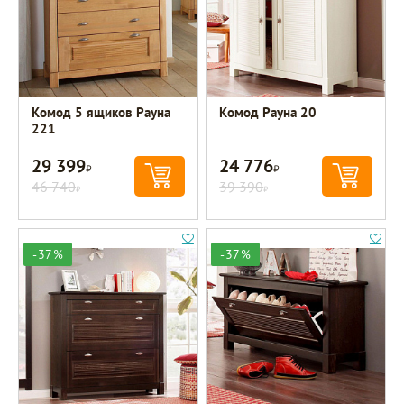
Комод 5 ящиков Рауна
Комод Рауна 20
221
29 399
24 776
Р
Р
46 740
39 390
Р
Р
-37%
-37%