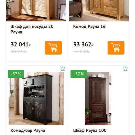
Шкаф для посуды 20
Комод Рауна 16
Рауна
32 041
33 362
Р
Р
50 940
53 040
Р
Р
-37%
-37%
Комод-бар Рауна
Шкаф Рауна 100