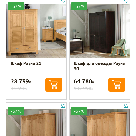
-37%
-37%
Шкаф Рауна 21
Шкаф для одежды Рауна
30
28 739
64 780
Р
Р
45 690
102 990
Р
Р
-37%
-37%