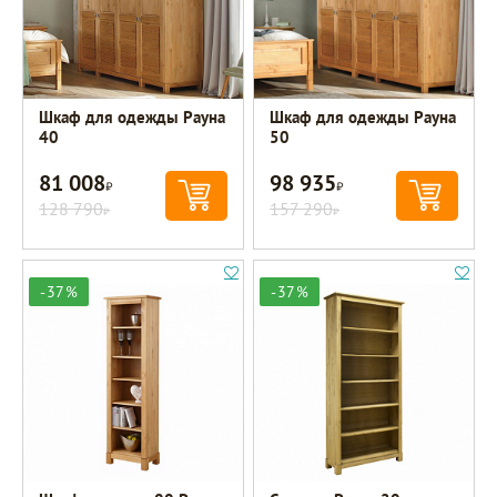
Шкаф для одежды Рауна
Шкаф для одежды Рауна
40
50
81 008
98 935
Р
Р
128 790
157 290
Р
Р
-37%
-37%