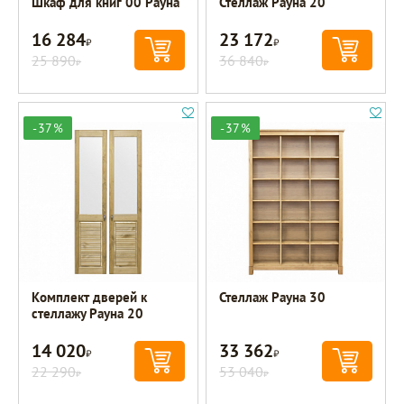
Шкаф для книг 00 Рауна
Стеллаж Рауна 20
16 284
23 172
Р
Р
25 890
36 840
Р
Р
-37%
-37%
Комплект дверей к
Стеллаж Рауна 30
стеллажу Рауна 20
14 020
33 362
Р
Р
22 290
53 040
Р
Р