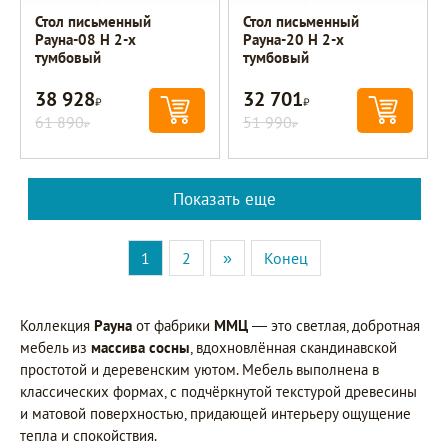
Стол письменный
Стол письменный
Рауна-08 Н 2-х
Рауна-20 Н 2-х
тумбовый
тумбовый
38 928
32 701
Р
Р
61 890
51 990
Р
Р
Показать еще
1
2
»
Конец
Коллекция
Рауна
от фабрики
ММЦ
— это светлая, добротная
мебель из
массива сосны
, вдохновлённая скандинавской
простотой и деревенским уютом. Мебель выполнена в
классических формах, с подчёркнутой текстурой древесины
и матовой поверхностью, придающей интерьеру ощущение
тепла и спокойствия.