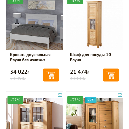
-37%
-37%
Кровать двуспальная
Шкаф для посуды 10
Рауна без изножья
Рауна
34 022
21 474
Р
Р
54 090
34 140
Р
Р
-37%
-37%
ХИТ