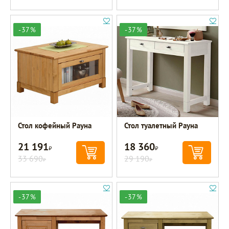
-37%
-37%
Стол кофейный Рауна
Стол туалетный Рауна
21 191
18 360
Р
Р
33 690
29 190
Р
Р
-37%
-37%