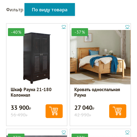
Фильтр
По виду товара
-40%
-37%
Шкаф Рауна 21-180
Кровать односпальная
Колониал
Рауна
33 900
27 040
Р
Р
56 490
42 990
Р
Р