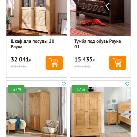
Шкаф для посуды 20
Тумба под обувь Рауна
Рауна
01
32 041
15 435
Р
Р
50 940
24 540
Р
Р
-37%
-37%