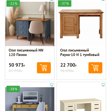
-22%
-37%
Стол письменный NN
Стол письменный
120 Пенни
Рауна-10 Н 1 тумбовый
50 973
22 700
Р
Р
65 350
36 090
Р
Р
-38%