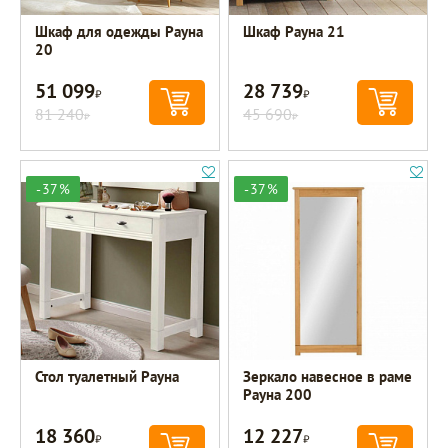
Шкаф для одежды Рауна
Шкаф Рауна 21
20
51 099
28 739
Р
Р
81 240
45 690
Р
Р
-37%
-37%
Стол туалетный Рауна
Зеркало навесное в раме
Рауна 200
18 360
12 227
Р
Р