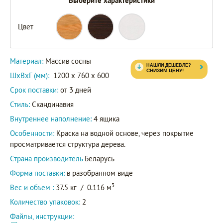
Выберите характеристики
Цвет
Материал:
Массив сосны
ШxВxГ (мм):
1200 x 760 x 600
Срок поставки:
от 3 дней
Стиль:
Скандинавия
Внутреннее наполнение:
4 ящика
Особенности:
Краска на водной основе, через покрытие
просматривается структура дерева.
Страна производитель
Беларусь
Форма поставки:
в разобранном виде
3
Вес и объем :
37.5 кг
/
0.116 м
Количество упаковок:
2
Файлы, инструкции: