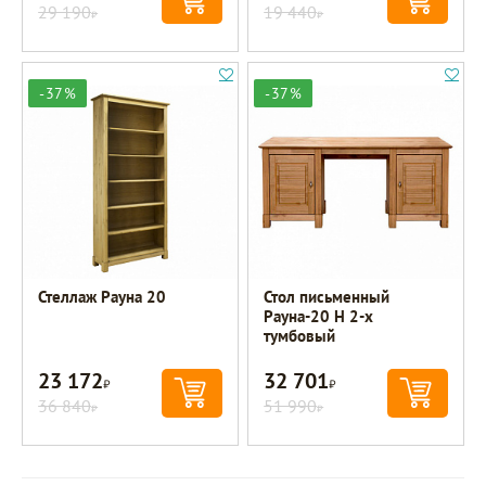
29 190
19 440
Р
Р
-37%
-37%
Стеллаж Рауна 20
Стол письменный
Рауна-20 Н 2-х
тумбовый
23 172
32 701
Р
Р
36 840
51 990
Р
Р