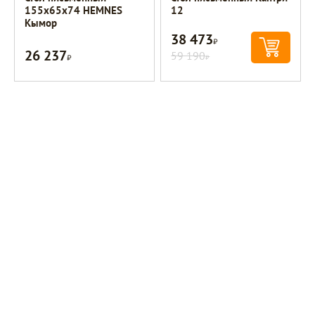
155х65х74 HEMNES
12
Кымор
38 473
Р
26 237
Р
59 190
Р