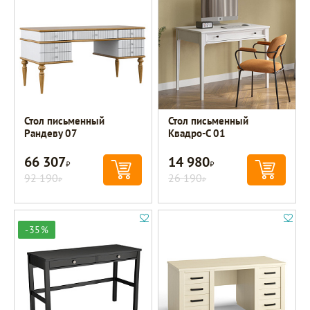
Стол письменный
Стол письменный
Рандеву 07
Квадро-С 01
66 307
14 980
Р
Р
92 190
26 190
Р
Р
-35%