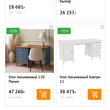
Кымор
18 681
Р
26 237
28 740
Р
Р
-22%
-35%
Стол письменный 120
Стол письменный Кантри
Пенни
12
47 260
38 473
Р
Р
60 590
59 190
Р
Р