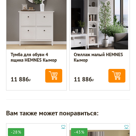
Тумба для обуви 4
Стеллаж малый HEMNES
ящика HEMNES Кымор
Кымор
11 886
11 886
Р
Р
Вам также может понравиться:
-28%
-43%