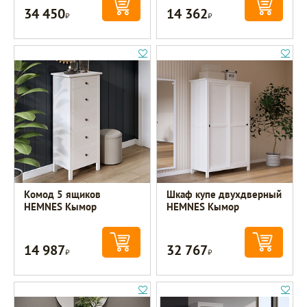
34 450
14 362
Р
Р
Комод 5 ящиков
Шкаф купе двухдверный
HEMNES Кымор
HEMNES Кымор
14 987
32 767
Р
Р