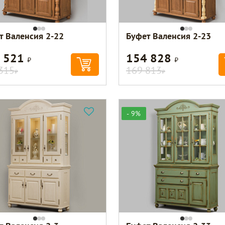
т Валенсия 2-22
Буфет Валенсия 2-23
 521
154 828
Р
Р
315
169 813
Р
Р
- 9%