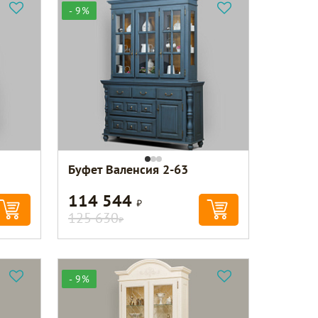
- 9%
Буфет Валенсия 2-63
114 544
Р
125 630
Р
- 9%