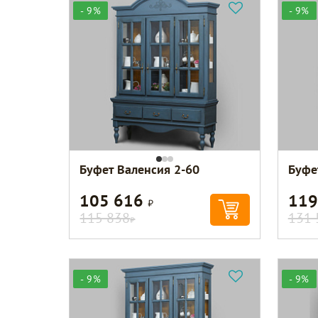
- 9%
- 9%
Буфет Валенсия 2-60
Буфе
105 616
119
Р
115 838
131 
Р
- 9%
- 9%