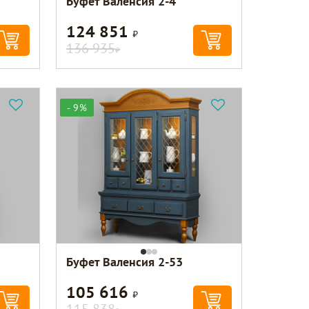
Буфет Валенсия 2-4
124 851
Р
136 935
Р
- 9%
Буфет Валенсия 2-53
105 616
Р
115 838
Р