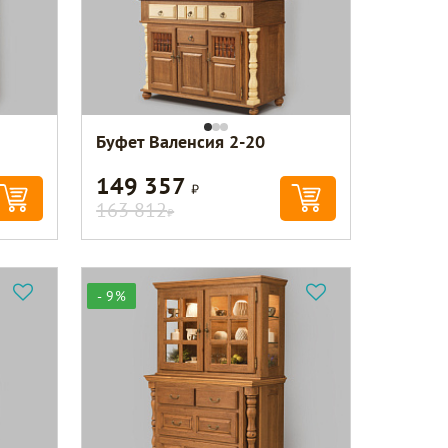
Буфет Валенсия 2-20
149 357
Р
163 812
Р
- 9%