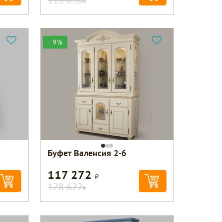
- 9%
Буфет Валенсия 2-6
117 272
Р
128 622
Р