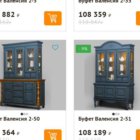
т Валенсия 2-3
Буфет Валенсия 2-33
 882
108 359
Р
Р
162
118 847
Р
Р
- 9%
т Валенсия 2-50
Буфет Валенсия 2-51
 364
108 189
Р
Р
110
118 660
Р
Р