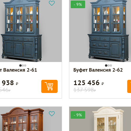
- 9%
т Валенсия 2-61
Буфет Валенсия 2-62
 938
125 456
Р
Р
546
137 598
Р
Р
- 9%