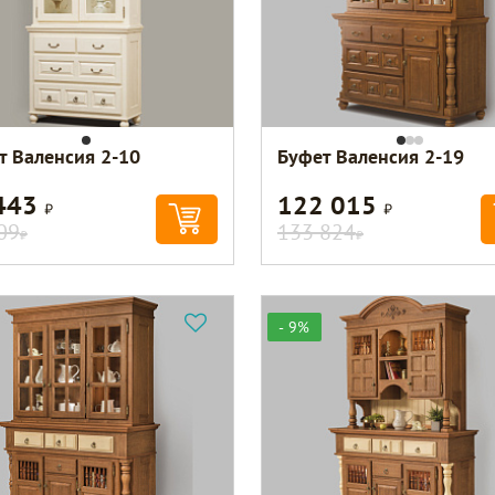
т Валенсия 2-10
Буфет Валенсия 2-19
443
122 015
Р
Р
09
133 824
Р
Р
- 9%