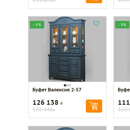
- 9%
- 9%
Буфет Валенсия 2-57
Буфе
126 138
111
Р
138 346
122 
Р