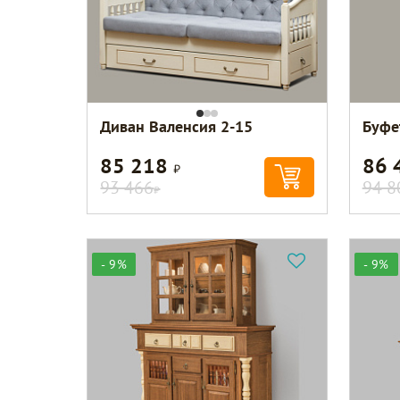
Диван Валенсия 2-15
Буфе
85 218
86 
Р
93 466
94 8
Р
- 9%
- 9%