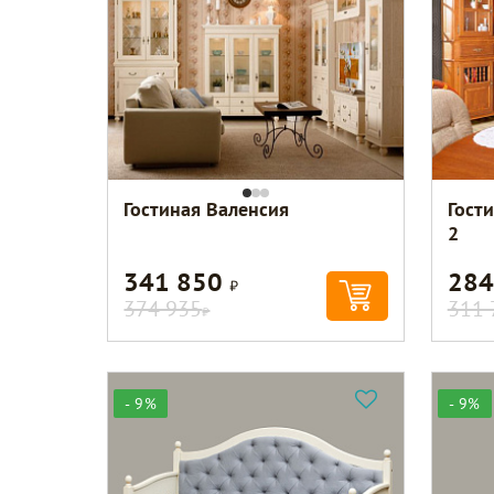
Гостиная Валенсия
Гост
2
341 850
284
Р
374 935
311 
Р
- 9%
- 9%