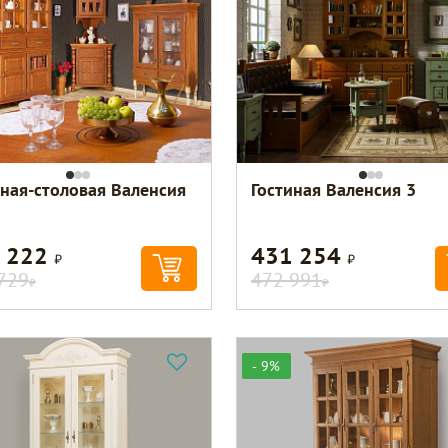
иная-столовая Валенсия
Гостиная Валенсия 3
 222
431 254
Р
Р
729
472 991
Р
Р
- 9%