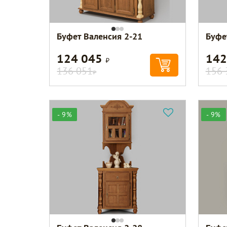
Буфет Валенсия 2-21
Буфе
124 045
142
Р
136 051
156 
Р
- 9%
- 9%