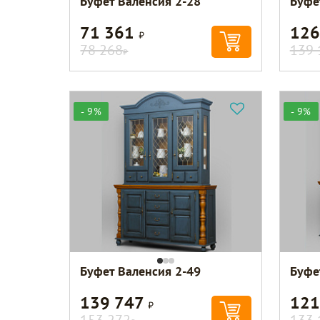
Буфет Валенсия 2-28
Буфе
71 361
126
Р
78 268
139 
Р
- 9%
- 9%
Буфет Валенсия 2-49
Буфе
139 747
121
Р
153 272
133 
Р