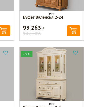
Буфет Валенсия 2-24
93 263
Р
102 289
Р
- 9%