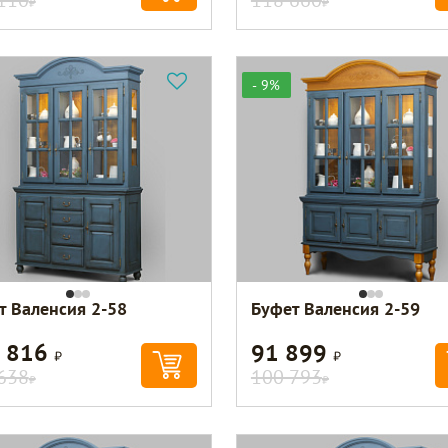
- 9%
т Валенсия 2-58
Буфет Валенсия 2-59
 816
91 899
Р
Р
638
100 793
Р
Р