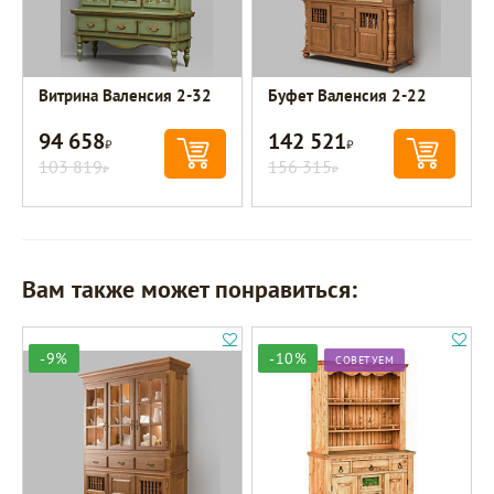
Витрина Валенсия 2-32
Буфет Валенсия 2-22
94 658
142 521
Р
Р
103 819
156 315
Р
Р
Вам также может понравиться:
-9%
-10%
СОВЕТУЕМ