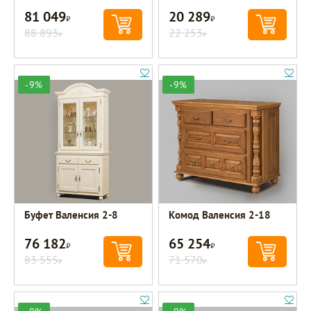
81 049
20 289
Р
Р
88 893
22 253
Р
Р
-9%
-9%
Буфет Валенсия 2-8
Комод Валенсия 2-18
76 182
65 254
Р
Р
83 555
71 570
Р
Р