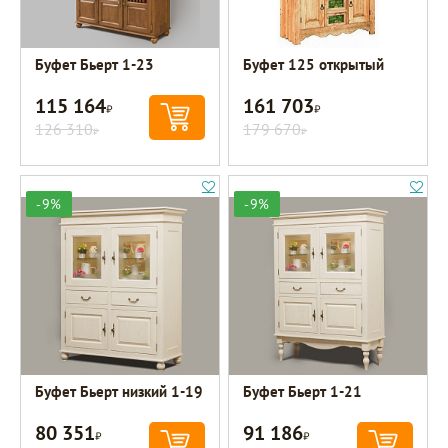
Буфет Бьерт 1-23
Буфет 125 открытый
115 164
161 703
Р
Р
126 310
179 670
Р
Р
-9%
-9%
Буфет Бьерт низкий 1-19
Буфет Бьерт 1-21
80 351
91 186
Р
Р