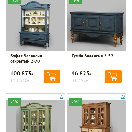
-9%
-9%
Буфет Валенсия
Тумба Валенсия 2-52
открытый 2-70
100 873
46 825
Р
Р
110 636
51 357
Р
Р
-9%
-9%