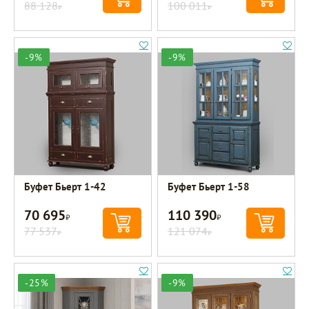
88 128
100 011
Р
Р
-9%
-9%
Буфет Бьерт 1-42
Буфет Бьерт 1-58
70 695
110 390
Р
Р
77 537
121 074
Р
Р
-25%
-9%