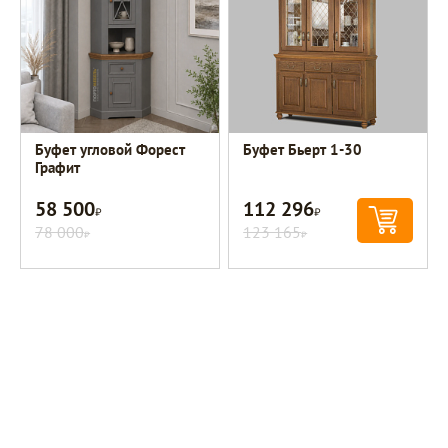
Буфет угловой Форест
Буфет Бьерт 1-30
Графит
58 500
112 296
Р
Р
78 000
123 165
Р
Р