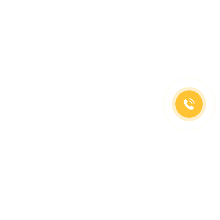
(499)653-73-43
(800)333-63-86
C 10 до 19 часов
Заказать звонок
Доставка в регионы
Москва, м. Славянский Бульвар, ул. Кременчугская,