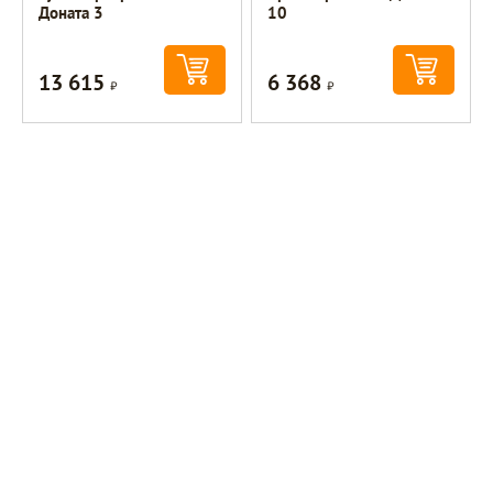
Доната 3
10
13 615
6 368
Р
Р