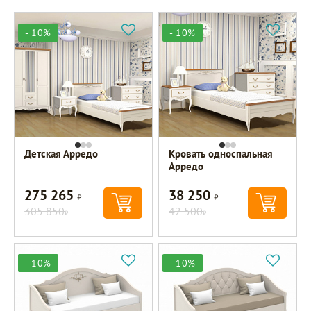
- 10%
- 10%
Детская Арредо
Кровать односпальная
Арредо
275 265
38 250
Р
Р
305 850
42 500
Р
Р
- 10%
- 10%