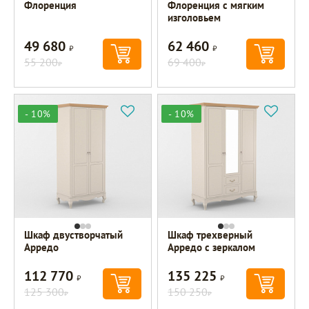
Флоренция
Флоренция с мягким
изголовьем
49 680
62 460
Р
Р
55 200
69 400
Р
Р
- 10%
- 10%
Шкаф двустворчатый
Шкаф трехверный
Арредо
Арредо с зеркалом
112 770
135 225
Р
Р
125 300
150 250
Р
Р