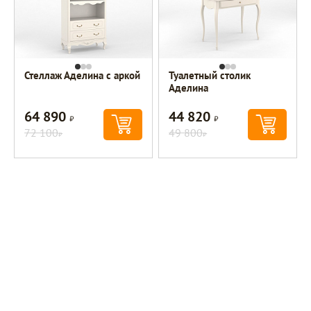
Стеллаж Аделина с аркой
Туалетный столик
Аделина
64 890
44 820
Р
Р
72 100
49 800
Р
Р