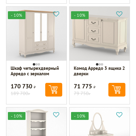
- 10%
- 10%
Шкаф четырехдверный
Комод Арредо 3 ящика 2
Арредо с зеркалом
дверки
170 730
71 775
Р
Р
189 700
79 750
Р
Р
- 10%
- 10%