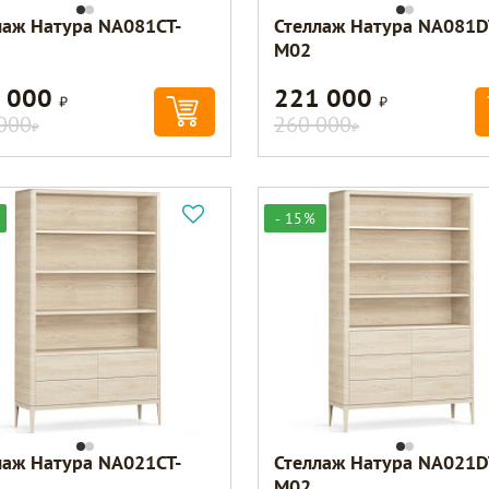
лаж Натура NA081CT-
Стеллаж Натура NA081D
M02
 000
221 000
Р
Р
000
260 000
Р
Р
- 15%
лаж Натура NA021CT-
Стеллаж Натура NA021D
M02