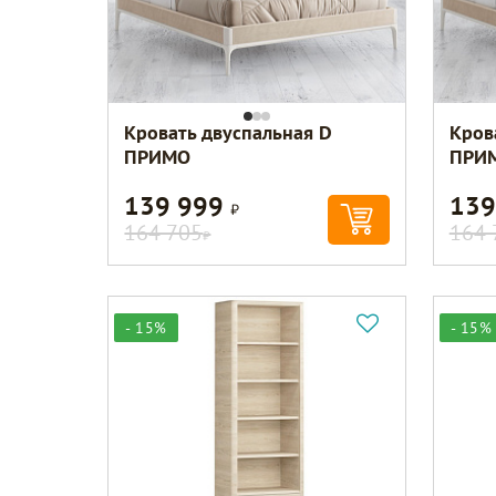
Кровать двуспальная D
Кров
ПРИМО
ПРИ
139 999
139
Р
164 705
164 
Р
- 15%
- 15%