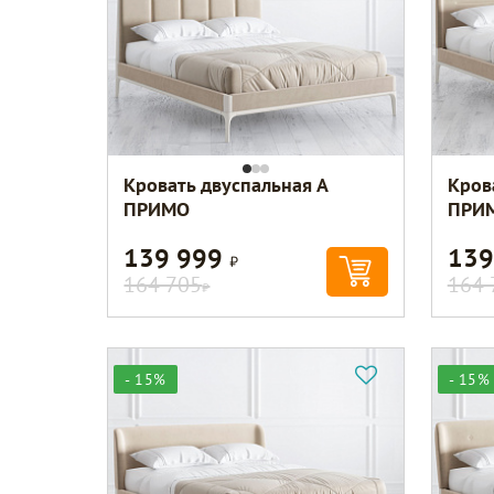
Кровать двуспальная А
Кров
ПРИМО
ПРИ
139 999
139
Р
164 705
164 
Р
- 15%
- 15%