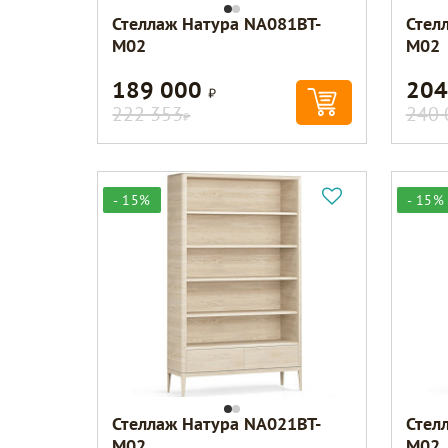
Стеллаж Натура NA081BT-
Стел
M02
M02
189 000
204
Р
222 353
240 
Р
- 15%
- 15%
Стеллаж Натура NA021BT-
Стел
M02
M02