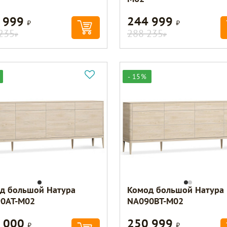
 999
244 999
Р
Р
235
288 235
Р
Р
- 15%
д большой Натура
Комод большой Натура
0AT-M02
NA090BT-M02
 000
250 999
Р
Р