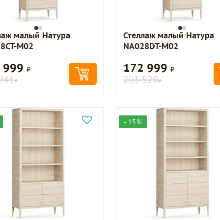
лаж малый Натура
Стеллаж малый Натура
8CT-M02
NA028DT-M02
 999
172 999
Р
Р
941
203 529
Р
Р
- 15%