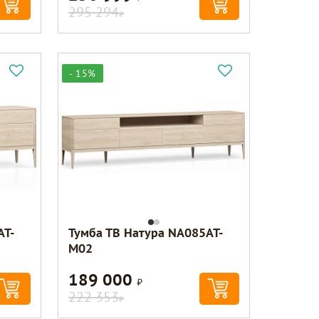
295 294
Р
- 15%
AT-
Тумба ТВ Натура NA085AT-
M02
189 000
Р
222 353
Р