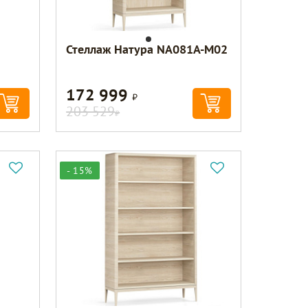
Стеллаж Натура NA081A-M02
172 999
Р
203 529
Р
- 15%