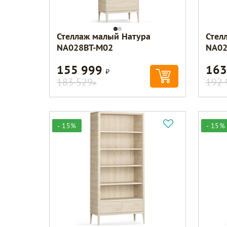
Стеллаж малый Натура
Стел
NA028BT-M02
NA02
155 999
163
Р
183 529
192 
Р
- 15%
- 15%