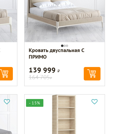
Кровать двуспальная C
ПРИМО
139 999
Р
164 705
Р
- 15%