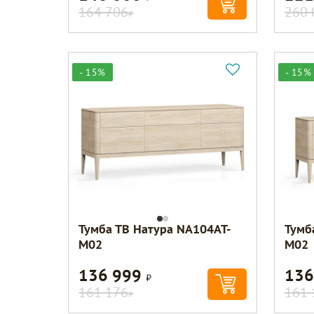
164 706
260 
Р
- 15%
- 15%
Тумба ТВ Натура NA104AT-
Тумб
M02
M02
136 999
136
Р
161 176
161 
Р