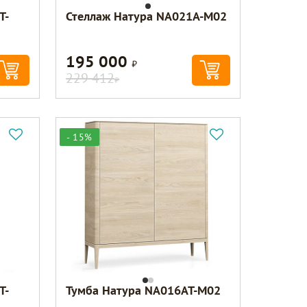
T-
Стеллаж Натура NA021A-M02
195 000
Р
229 412
Р
- 15%
T-
Тумба Натура NA016AT-M02