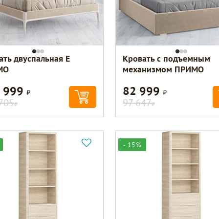
ать двуспальная E
Кровать с подъемным
МО
механизмом ПРИМО
 999
82 999
Р
Р
705
97 647
Р
Р
- 15%