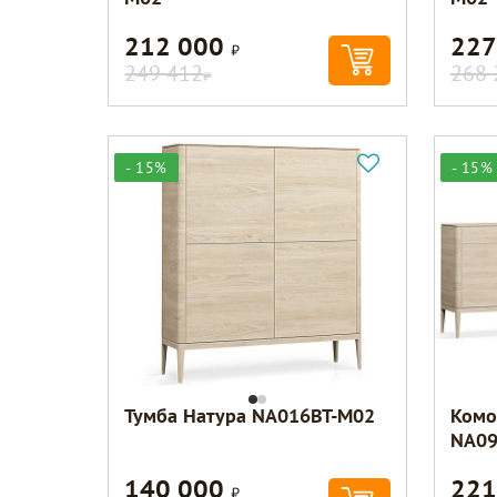
212 000
227
Р
249 412
268 
Р
- 15%
- 15%
Тумба Натура NA016BT-M02
Комо
NA09
140 000
221
Р