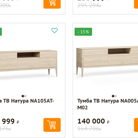
000
295 294
Р
Р
- 15%
а ТВ Натура NA105AT-
Тумба ТВ Натура NA005
M02
 999
140 000
Р
Р
176
164 706
Р
Р