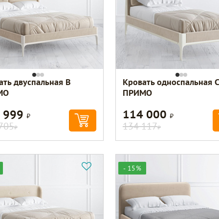
ать двуспальная B
Кровать односпальная C
МО
ПРИМО
 999
114 000
Р
Р
705
134 117
Р
Р
- 15%