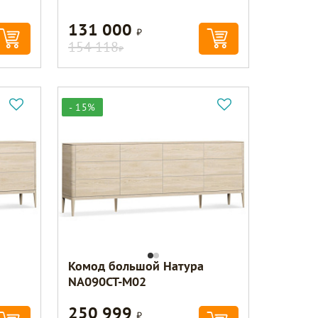
131 000
Р
154 118
Р
- 15%
Комод большой Натура
NA090CT-M02
250 999
Р