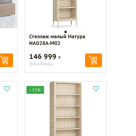
Стеллаж малый Натура
NA028A-M02
146 999
Р
172 941
Р
- 15%