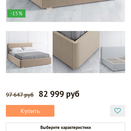
-15%
82 999 руб
97 647 руб
K051F-
120-
Купить
K02-
B01
Выберите характеристики