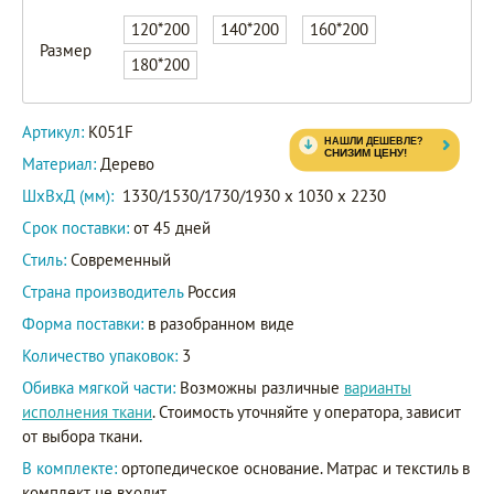
K051F-
140-
120*200
140*200
160*200
Размер
K02-
180*200
B01
Артикул
K051F-
Артикул:
K051F
160-
K02-
Материал:
Дерево
B01
ШxВxД (мм):
1330/1530/1730/1930 x 1030 x 2230
K051F-
Срок поставки:
от 45 дней
180-
Стиль:
Современный
K02-
B01
Страна производитель
Россия
Форма поставки:
в разобранном виде
Количество упаковок:
3
Обивка мягкой части:
Возможны различные
варианты
исполнения ткани
. Стоимость уточняйте у оператора, зависит
от выбора ткани.
В комплекте:
ортопедическое основание. Матрас и текстиль в
комплект не входит.