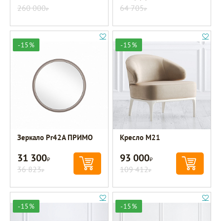
260 000
64 705
Р
Р
-15%
-15%
Зеркало Pr42A ПРИМО
Кресло M21
31 300
93 000
Р
Р
36 823
109 412
Р
Р
-15%
-15%