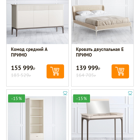
Комод средний A
Кровать двуспальная E
ПРИМО
ПРИМО
155 999
139 999
Р
Р
183 529
164 705
Р
Р
-15%
-15%