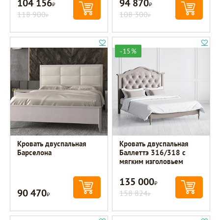
104 156
94 870
Р
Р
118 900
108 300
Р
Р
-15%
Кровать двуспальная
Кровать двуспальная
Барселона
Баллеттэ 316/318 с
мягким изголовьем
135 000
Р
90 470
Р
158 824
Р