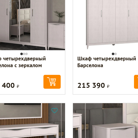
 четырехдверный
Шкаф четырехдверный
елона с зеркалом
Барселона
 400
215 390
Р
Р