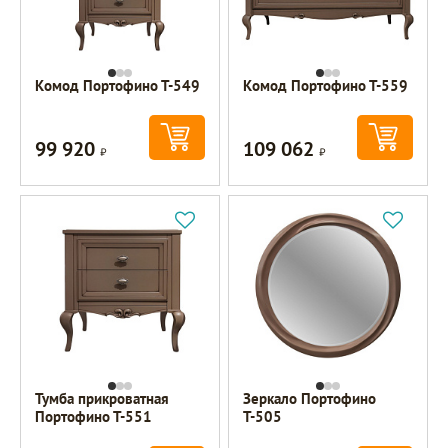
Комод Портофино Т-549
Комод Портофино Т-559
99 920
109 062
Р
Р
Тумба прикроватная
Зеркало Портофино
Портофино Т-551
Т-505