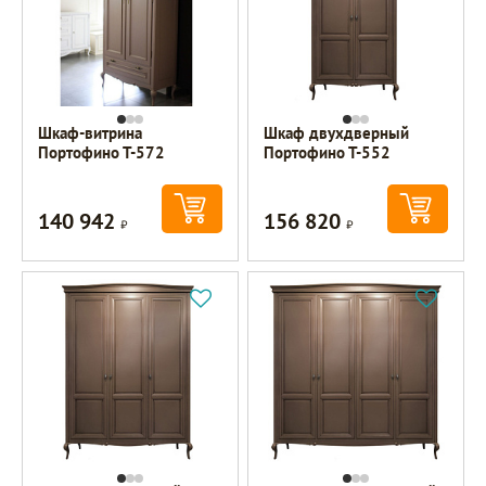
Шкаф-витрина
Шкаф двухдверный
Портофино Т-572
Портофино Т-552
140 942
156 820
Р
Р