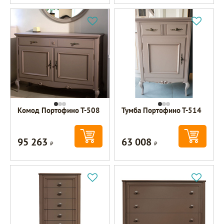
Комод Портофино Т-508
Тумба Портофино Т-514
95 263
63 008
Р
Р