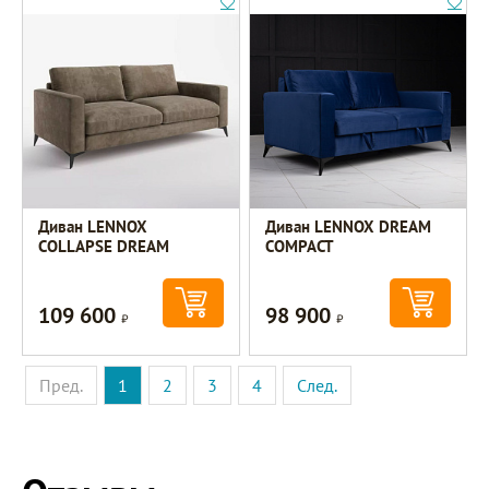
Диван LENNOX
Диван LENNOX DREAM
COLLAPSE DREAM
COMPACT
109 600
98 900
Р
Р
Пред.
1
2
3
4
След.