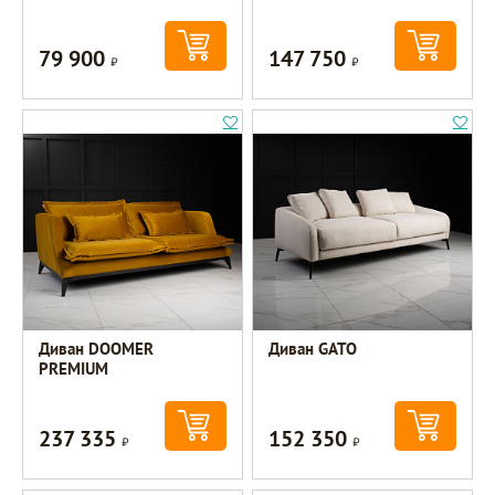
79 900
147 750
Р
Р
Диван DOOMER
Диван GATO
PREMIUM
237 335
152 350
Р
Р