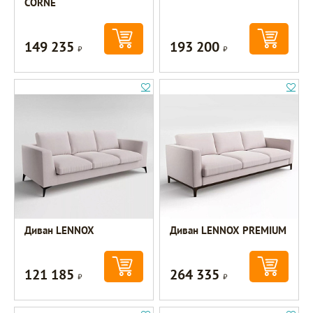
CORNE
149 235
193 200
Р
Р
Диван LENNOX
Диван LENNOX PREMIUM
121 185
264 335
Р
Р