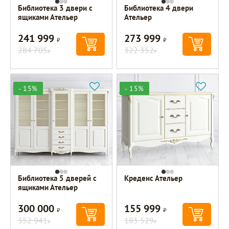
Библиотека 3 двери с
Библиотека 4 двери
ящиками Ательер
Ательер
241 999
273 999
Р
Р
284 705
322 352
Р
Р
- 15%
- 15%
Библиотека 5 дверей с
Креденс Ательер
ящиками Ательер
300 000
155 999
Р
Р
352 941
183 529
Р
Р