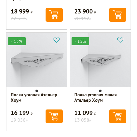
18 999
23 900
Р
Р
22 352
28 117
Р
Р
- 15%
- 15%
Полка угловая Ательер
Полка угловая малая
Хоум
Ательер Хоум
16 199
11 099
Р
Р
19 058
13 058
Р
Р