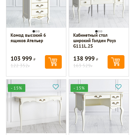
Комод высокий 6
Кабинетный стол
ящиков Ательер
широкий Голден Роуз
G111L.2S
103 999
138 999
Р
Р
122 352
163 529
Р
Р
- 15%
- 15%