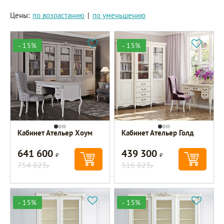
Цены:
по возрастанию
|
по уменьшению
- 15%
- 15%
Кабинет Ательер Хоум
Кабинет Ательер Голд
641 600
439 300
Р
Р
754 823
516 823
Р
Р
- 15%
- 15%