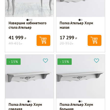
Навершие кабинетного
Полка Ательер Хоум
стола Ательер
малая
41 999
17 299
Р
Р
49 411
20 352
Р
Р
- 15%
- 15%
Полка Ательер Хоум
Полка Ательер Хоум
средняя
большая