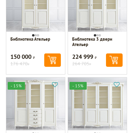
Библиотека Ательер
Библиотека 3 двери
Ательер
150 000
224 999
Р
Р
176 470
264 705
Р
Р
- 15%
- 15%