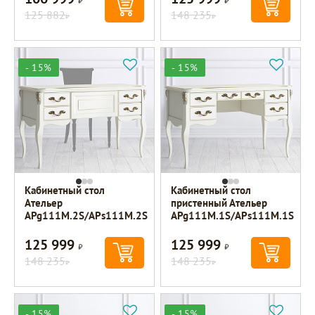
125 882
148 235
Р
Р
- 15%
- 15%
Кабинетный стол
Кабинетный стол
Ательер
пристенный Ательер
APg111M.2S/APs111M.2S
APg111M.1S/APs111M.1S
125 999
125 999
Р
Р
148 235
148 235
Р
Р
- 15%
- 15%