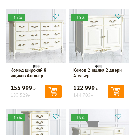
- 15%
- 15%
Комод широкий 8
Комод 2 ящика 2 двери
ящиков Ательер
Ательер
155 999
122 999
Р
Р
183 529
144 705
Р
Р
- 15%
- 15%