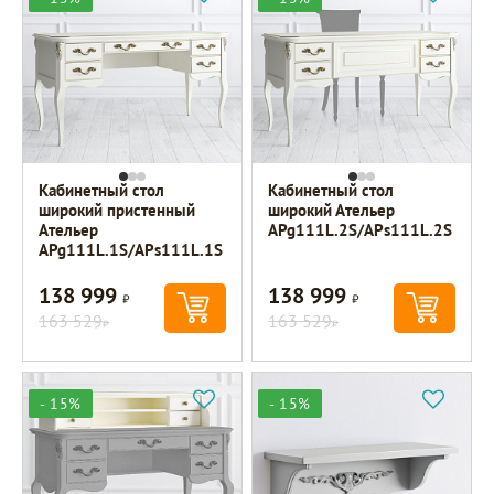
Кабинетный стол
Кабинетный стол
широкий пристенный
широкий Ательер
Ательер
APg111L.2S/APs111L.2S
APg111L.1S/APs111L.1S
138 999
138 999
Р
Р
163 529
163 529
Р
Р
- 15%
- 15%