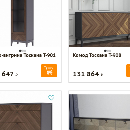
-витрина Тоскана Т-901
Комод Тоскана Т-908
 647
131 864
Р
Р