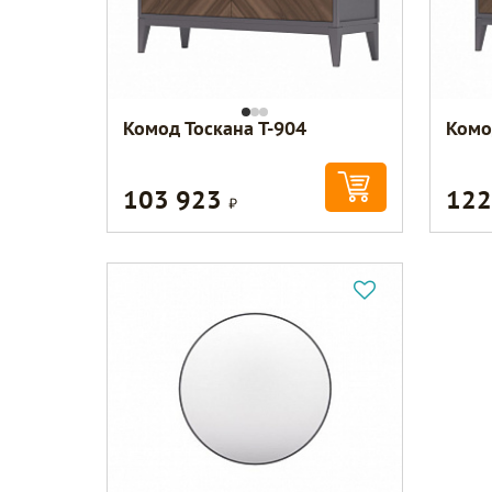
Комод Тоскана Т-904
Комо
103 923
122
Р