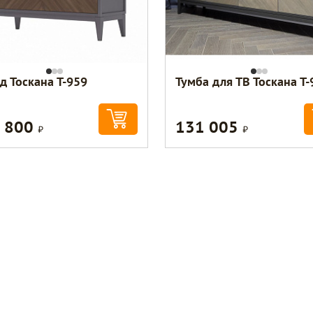
д Тоскана Т-959
Тумба для ТВ Тоскана Т-
 800
131 005
Р
Р