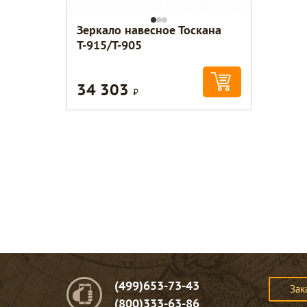
Зеркало навесное Тоскана
Т-915/Т-905
34 303
Р
(499)653-73-43
Зак
(800)333-63-86