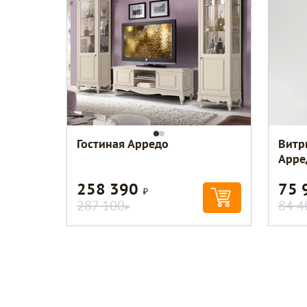
Гостиная Арредо
Витр
Арре
258 390
75 
Р
287 100
84 4
Р