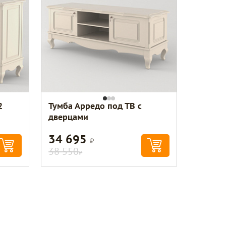
2
Тумба Арредо под ТВ с
дверцами
34 695
Р
38 550
Р