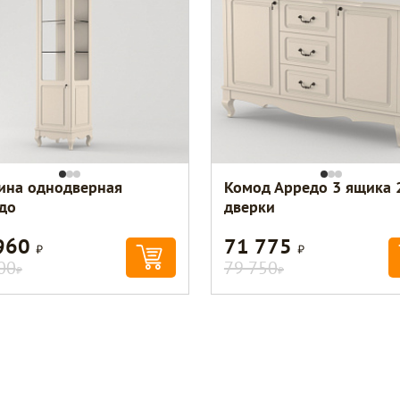
ина однодверная
Комод Арредо 3 ящика 
до
дверки
960
71 775
Р
Р
00
79 750
Р
Р