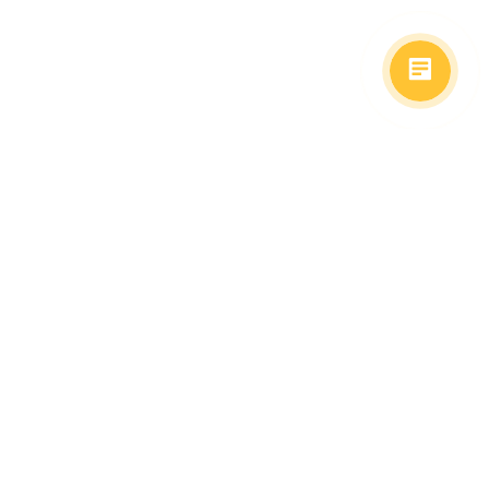
(499)653-73-43
(800)333-63-86
C 10 до 19 часов
Заказать звонок
Доставка в регионы
Москва, м. Славянский Бульвар, ул. Кременчугская,
д. 6, корпус 2.
О компании
Заказ Оплата
Доставка
Гид покупателя